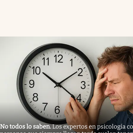
No todos lo saben
.
Los expertos en psicología co