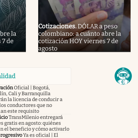
Cotizaciones
.
DÓLAR a peso
bre la
colombiano: a cuánto abre la
 7 de
cotización HOY viernes 7 de
agosto
lidad
ación
Oficial | Bogotá,
ín, Cali y Barranquilla
án la licencia de conducir a
los conductores que no
an este requisito
icio
TransMilenio entregará
s gratis en agosto: quiénes
n el beneficio y cómo activarlo
progresivo
Ya es oficial | El