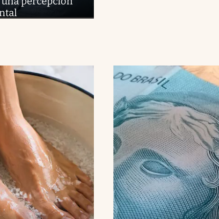
r una percepción
ntal