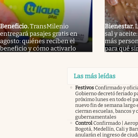
Beneficio
.
TransMilenio
Bienestar
.
L
entregará pasajes gratis en
sal y aceite
agosto: quiénes reciben el
más person
beneficio y cómo activarlo
para qué si
Las más leídas
Festivos
Confirmado y oficia
Gobierno decretó feriado pa
próximo lunes en todo el pa
nuevo fin de semana largo 
cierran escuelas, bancos y 
gubernamentales
Control
Confirmado | Aerop
Bogotá, Medellín, Cali y Bar
anularán el ingreso de ciu