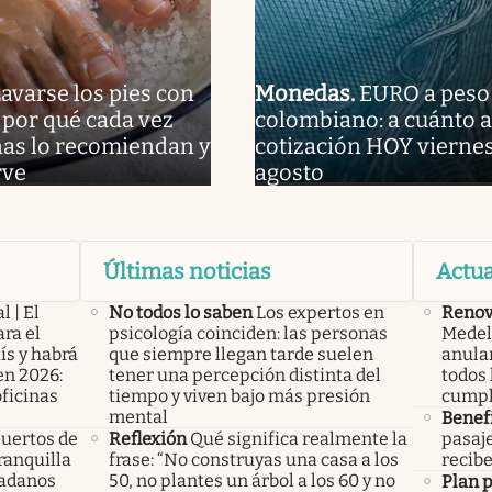
avarse los pies con
Monedas
.
EURO a peso
: por qué cada vez
colombiano: a cuánto a
as lo recomiendan y
cotización HOY viernes
rve
agosto
Últimas noticias
Actua
l | El
No todos lo saben
Los expertos en
Renov
ra el
psicología coinciden: las personas
Medell
ís y habrá
que siempre llegan tarde suelen
anular
en 2026:
tener una percepción distinta del
todos 
oficinas
tiempo y viven bajo más presión
cumpl
mental
Benef
uertos de
Reflexión
Qué significa realmente la
pasaje
ranquilla
frase: “No construyas una casa a los
recibe
dadanos
50, no plantes un árbol a los 60 y no
Plan 