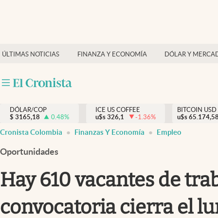
Finanzas y economía
ÚLTIMAS NOTICIAS
FINANZA Y ECONOMÍA
DÓLAR Y MERCA
Salud y nutrición
Vida espiritual
Actualidad
DÓLAR/COP
ICE US COFFEE
BITCOIN USD
Tiempo libre
$
3165,18
0.48
%
u$s
326,1
-1.36
%
u$s
65.174,5
Dólar y mercados
Cronista Colombia
Finanzas Y Economía
Empleo
Curiosidades
Oportunidades
Hay 610 vacantes de traba
convocatoria cierra el l