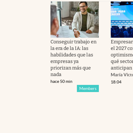
Conseguir trabajo en
Empresar
la era de la IA: las
el 2027 c
habilidades que las
optimismo
empresas ya
qué secto
priorizan más que
anticipan
nada
María Vict
hace 50 min
18:04
Members