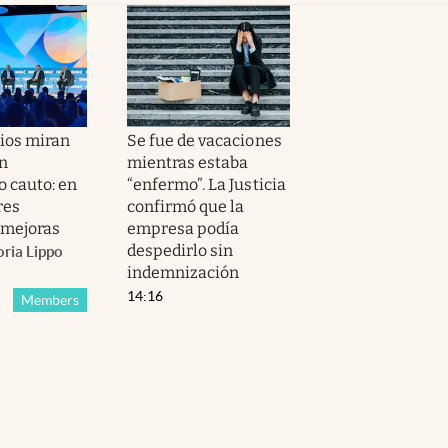
ios miran
Se fue de vacaciones
on
mientras estaba
 cauto: en
“enfermo”. La Justicia
res
confirmó que la
 mejoras
empresa podía
despedirlo sin
oria Lippo
indemnización
14:16
Members