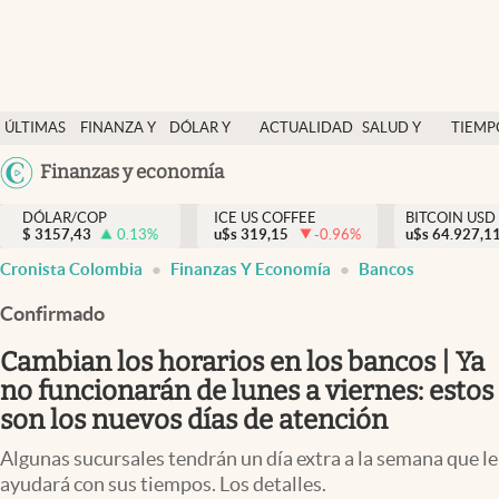
Finanzas y economía
ÚLTIMAS
FINANZA Y
DÓLAR Y
ACTUALIDAD
SALUD Y
TIEMP
Salud y nutrición
NOTICIAS
ECONOMÍA
MERCADOS
NUTRICIÓN
LIBRE
Argentina
Finanzas y economía
Vida espiritual
España
Actualidad
DÓLAR/COP
ICE US COFFEE
BITCOIN USD
$
3157,43
0.13
%
u$s
319,15
-0.96
%
u$s
México
64.927,1
Tiempo libre
Cronista Colombia
Finanzas Y Economía
Bancos
USA
Dólar y mercados
Colombia
Confirmado
Uruguay
Curiosidades
Cambian los horarios en los bancos | Ya
no funcionarán de lunes a viernes: estos
Colombia
son los nuevos días de atención
Algunas sucursales tendrán un día extra a la semana que le
ayudará con sus tiempos. Los detalles.