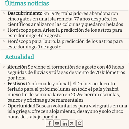
Últimas noticias
Descubrimiento
En 1949, trabajadores abandonaron
cinco gatos en una isla remota. 77 años después, los
científicos analizaron las colonias y quedaron helados
Horóscopo para Aries: la predicción de los astros para
este domingo 9 de agosto
Horóscopo para Tauro: la predicción de los astros para
este domingo 9 de agosto
Actualidad
Atención
Se viene el tormentón de agosto con 48 horas
seguidas de lluvias y ráfagas de viento de 70 kilómetros
por hora
Festivos
Confirmado y oficial | El Gobierno decretó
feriado para el próximo lunes en todo el país y habrá
nuevo fin de semana largo en 2026: cierran escuelas,
bancos y oficinas gubernamentales
Oportunidad
Buscan voluntarios para vivir gratis en una
isla griega: ofrecen alojamiento, desayuno y solo cinco
horas de trabajo por día
abre en nueva pestaña
abre en nueva pestaña
abre en nueva pestaña
abre en nueva pestaña
abre en nueva pestaña