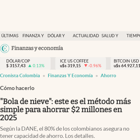
Finanzas y economía
ÚLTIMAS
FINANZA Y
DÓLAR Y
ACTUALIDAD
SALUD Y
TIEMP
Salud y nutrición
NOTICIAS
ECONOMÍA
MERCADOS
NUTRICIÓN
LIBRE
Argentina
Finanzas y economía
Vida espiritual
España
Actualidad
DÓLAR/COP
ICE US COFFEE
BITCOIN USD
$
3157,43
0.13
%
u$s
319,15
-0.96
%
u$s
México
64.927,1
Tiempo libre
Cronista Colombia
Finanzas Y Economía
Ahorro
USA
Dólar y mercados
Colombia
Cómo hacerlo
Uruguay
Curiosidades
"Bola de nieve": este es el método más
simple para ahorrar $2 millones en
Colombia
2025
Según la DANE, el 80% de los colombianos asegura no
tener capacidad de ahorro. Los detalles.