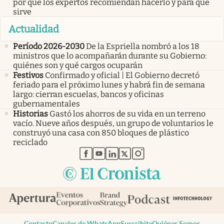
por qué los expertos recomiendan hacerlo y para qué
sirve
Actualidad
Período 2026-2030
De la Espriella nombró a los 18
ministros que lo acompañarán durante su Gobierno:
quiénes son y qué cargos ocuparán
Festivos
Confirmado y oficial | El Gobierno decretó
feriado para el próximo lunes y habrá fin de semana
largo: cierran escuelas, bancos y oficinas
gubernamentales
Historias
Gastó los ahorros de su vida en un terreno
vacío. Nueve años después, un grupo de voluntarios le
construyó una casa con 850 bloques de plástico
reciclado
abre en nueva pestaña
abre en nueva pestaña
abre en nueva pestaña
abre en nueva pestaña
abre en nueva pestaña
Contacto
Canales de WhatsApp
Suscribite
Quiénes Somos