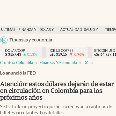
Finanzas y economía
ÚLTIMAS
FINANZA Y
DÓLAR Y
ACTUALIDAD
SALUD Y
TIEMP
Salud y nutrición
NOTICIAS
ECONOMÍA
MERCADOS
NUTRICIÓN
LIBRE
Argentina
Finanzas y economía
Vida espiritual
España
Actualidad
DÓLAR/COP
ICE US COFFEE
BITCOIN USD
$
3157,43
0.13
%
u$s
319,15
-0.96
%
u$s
México
64.927,1
Tiempo libre
Cronista Colombia
Finanzas Y Economía
Dólar
USA
Dólar y mercados
Colombia
Lo anunció la FED
Uruguay
Curiosidades
Atención: estos dólares dejarán de estar
en circulación en Colombia para los
Colombia
próximos años
Se trata de un proyecto que busca renovar la cantidad de
billetes circulantes. Los detalles.