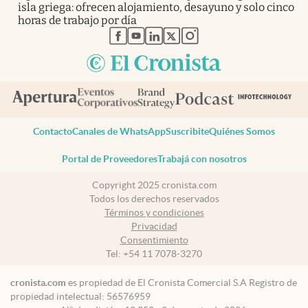
isla griega: ofrecen alojamiento, desayuno y solo cinco
horas de trabajo por día
abre en nueva pestaña
abre en nueva pestaña
abre en nueva pestaña
abre en nueva pestaña
abre en nueva pestaña
Contacto
Canales de WhatsApp
Suscribite
Quiénes Somos
Portal de Proveedores
Trabajá con nosotros
Copyright 2025 cronista.com
Todos los derechos reservados
Términos y condiciones
Privacidad
Consentimiento
Tel:
+54 11 7078-3270
cronista.com
es propiedad de El Cronista Comercial S.A Registro de
propiedad intelectual: 56576959