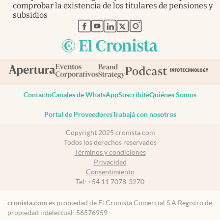
comprobar la existencia de los titulares de pensiones y
subsidios
abre en nueva pestaña
abre en nueva pestaña
abre en nueva pestaña
abre en nueva pestaña
abre en nueva pestaña
Contacto
Canales de WhatsApp
Suscribite
Quiénes Somos
Portal de Proveedores
Trabajá con nosotros
Copyright 2025 cronista.com
Todos los derechos reservados
Términos y condiciones
Privacidad
Consentimiento
Tel:
+54 11 7078-3270
cronista.com
es propiedad de El Cronista Comercial S.A Registro de
propiedad intelectual: 56576959