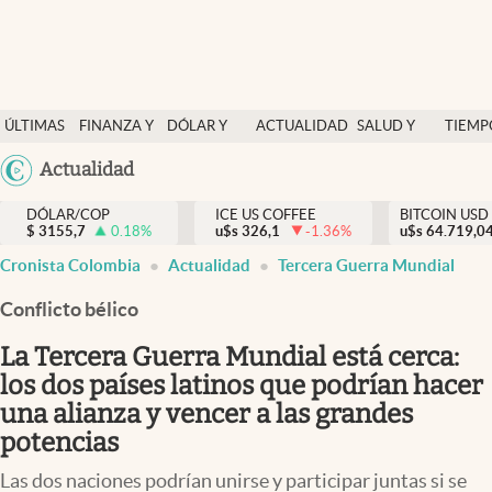
Finanzas y economía
ÚLTIMAS
FINANZA Y
DÓLAR Y
ACTUALIDAD
SALUD Y
TIEMP
Salud y nutrición
NOTICIAS
ECONOMÍA
MERCADOS
NUTRICIÓN
LIBRE
Argentina
Actualidad
Vida espiritual
España
Actualidad
DÓLAR/COP
ICE US COFFEE
BITCOIN USD
$
3155,7
0.18
%
u$s
326,1
-1.36
%
u$s
México
64.719,0
Tiempo libre
Cronista Colombia
Actualidad
Tercera Guerra Mundial
USA
Dólar y mercados
Colombia
Conflicto bélico
Uruguay
Curiosidades
La Tercera Guerra Mundial está cerca:
los dos países latinos que podrían hacer
Colombia
una alianza y vencer a las grandes
potencias
Las dos naciones podrían unirse y participar juntas si se