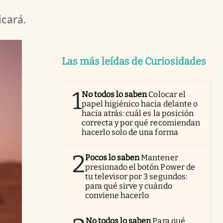
icará.
Las más leídas de Curiosidades
1
No todos lo saben
Colocar el
papel higiénico hacia delante o
hacia atrás: cuál es la posición
correcta y por qué recomiendan
hacerlo solo de una forma
2
Pocos lo saben
Mantener
presionado el botón Power de
tu televisor por 3 segundos:
para qué sirve y cuándo
conviene hacerlo
No todos lo saben
Para qué