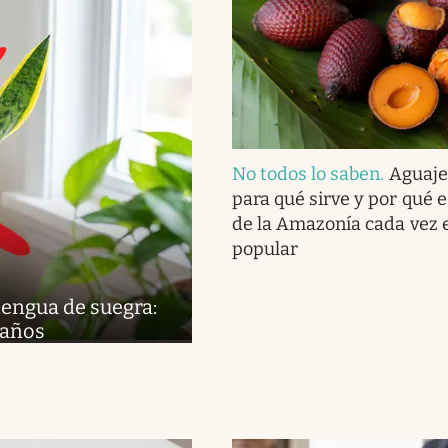
No todos lo saben
.
Aguaje:
para qué sirve y por qué e
de la Amazonía cada vez 
popular
 lengua de suegra:
 años