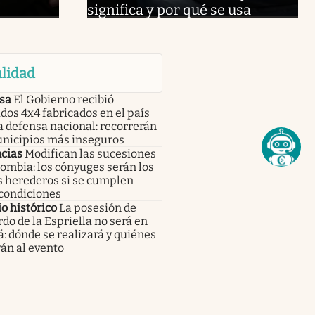
significa y por qué se usa
lidad
sa
El Gobierno recibió
dos 4x4 fabricados en el país
a defensa nacional: recorrerán
unicipios más inseguros
cias
Modifican las sucesiones
ombia: los cónyuges serán los
s herederos si se cumplen
 condiciones
o histórico
La posesión de
do de la Espriella no será en
: dónde se realizará y quiénes
rán al evento