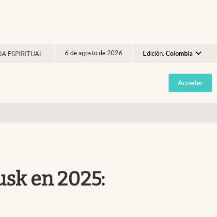
6 de agosto de 2026
Edición:
Colombia
DA ESPIRITUAL
Argentina
Acceder
España
México
USA
Colombia
Uruguay
usk en 2025: