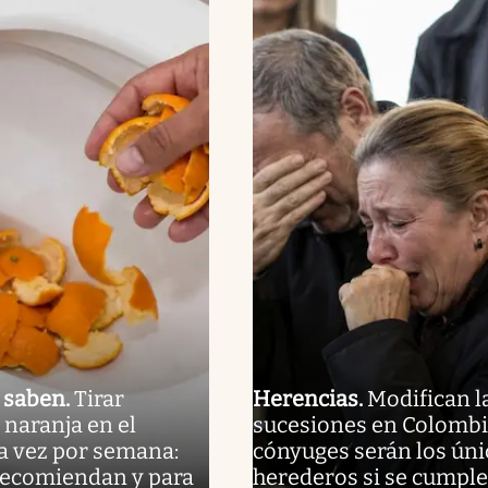
o saben
.
Tirar
Herencias
.
Modifican l
 naranja en el
sucesiones en Colombia
a vez por semana:
cónyuges serán los úni
 recomiendan y para
herederos si se cumple