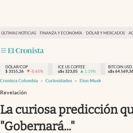
Finanzas y economía
ÚLTIMAS NOTICIAS
FINANZA Y ECONOMÍA
DÓLAR Y MERCADOS
A
Salud y nutrición
Vida espiritual
Actualidad
DÓLAR/COP
ICE US COFFEE
BITCOIN USD
Tiempo libre
$
3155,26
-0.65
%
u$s
323,05
1.19
%
u$s
64.569,3
Dólar y mercados
Cronista Colombia
Curiosidades
Elon Musk
Curiosidades
Revelación
La curiosa predicción q
"Gobernará..."