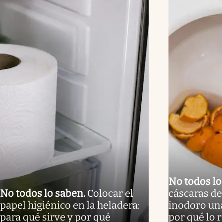
No todos l
No todos lo saben
.
Colocar el
cáscaras de
papel higiénico en la heladera:
inodoro un
para qué sirve y por qué
por qué lo