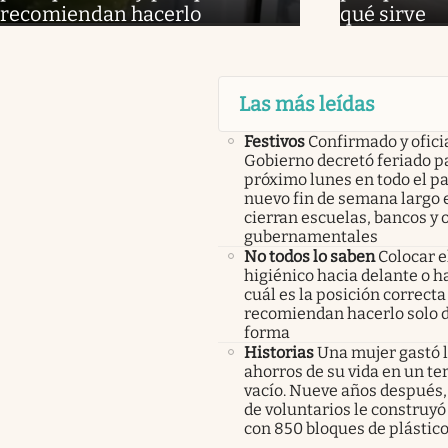
recomiendan hacerlo
qué sirve
Las más leídas
Festivos
Confirmado y oficia
Gobierno decretó feriado pa
próximo lunes en todo el pa
nuevo fin de semana largo 
cierran escuelas, bancos y 
gubernamentales
No todos lo saben
Colocar e
higiénico hacia delante o ha
cuál es la posición correcta
recomiendan hacerlo solo 
forma
Historias
Una mujer gastó 
ahorros de su vida en un te
vacío. Nueve años después,
de voluntarios le construyó
con 850 bloques de plástico