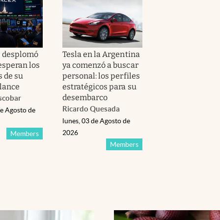
e desplomó
Tesla en la Argentina
esperan los
ya comenzó a buscar
s de su
personal: los perfiles
lance
estratégicos para su
desembarco
scobar
Ricardo Quesada
de Agosto de
lunes, 03 de Agosto de
2026
Members
Members