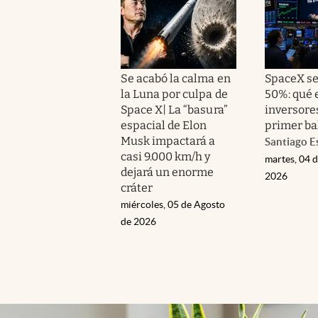
Se acabó la calma en
SpaceX s
la Luna por culpa de
50%: qué 
Space X| La “basura”
inversore
espacial de Elon
primer ba
Musk impactará a
Santiago E
casi 9.000 km/h y
martes, 04 
dejará un enorme
2026
cráter
miércoles, 05 de Agosto
de 2026