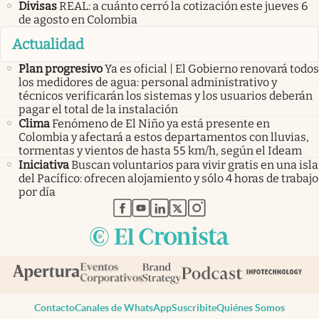
Divisas
REAL: a cuánto cerró la cotización este jueves 6
de agosto en Colombia
Actualidad
Plan progresivo
Ya es oficial | El Gobierno renovará todos
los medidores de agua: personal administrativo y
técnicos verificarán los sistemas y los usuarios deberán
pagar el total de la instalación
Clima
Fenómeno de El Niño ya está presente en
Colombia y afectará a estos departamentos con lluvias,
tormentas y vientos de hasta 55 km/h, según el Ideam
Iniciativa
Buscan voluntarios para vivir gratis en una isla
del Pacífico: ofrecen alojamiento y sólo 4 horas de trabajo
por día
abre en nueva pestaña
abre en nueva pestaña
abre en nueva pestaña
abre en nueva pestaña
abre en nueva pestaña
Contacto
Canales de WhatsApp
Suscribite
Quiénes Somos