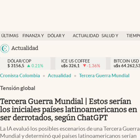
Finanzas y economía
ÚLTIMAS
FINANZA Y
DÓLAR Y
ACTUALIDAD
SALUD Y
TIEMP
Salud y nutrición
NOTICIAS
ECONOMÍA
MERCADOS
NUTRICIÓN
LIBRE
Argentina
Actualidad
Vida espiritual
España
Actualidad
DÓLAR/COP
ICE US COFFEE
BITCOIN USD
$
3156,5
0.21
%
u$s
326,1
-1.36
%
u$s
México
64.262,5
Tiempo libre
Cronista Colombia
Actualidad
Tercera Guerra Mundial
USA
Dólar y mercados
Colombia
Tensión global
Uruguay
Curiosidades
Tercera Guerra Mundial | Estos serían
los iniciales países latinoamericanos en
Colombia
ser derrotados, según ChatGPT
La IA evaluó los posibles escenarios de una Tercera Guerra
Mundial y determinó qué países latinoamericanos serían