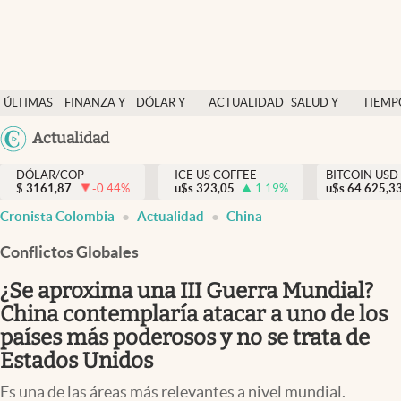
Finanzas y economía
ÚLTIMAS
FINANZA Y
DÓLAR Y
ACTUALIDAD
SALUD Y
TIEMP
Salud y nutrición
NOTICIAS
ECONOMÍA
MERCADOS
NUTRICIÓN
LIBRE
Argentina
Actualidad
Vida espiritual
España
Actualidad
DÓLAR/COP
ICE US COFFEE
BITCOIN USD
$
3161,87
-0.44
%
u$s
323,05
1.19
%
u$s
México
64.625,3
Tiempo libre
Cronista Colombia
Actualidad
China
USA
Dólar y mercados
Colombia
Conflictos Globales
Uruguay
Curiosidades
¿Se aproxima una III Guerra Mundial?
China contemplaría atacar a uno de los
Colombia
países más poderosos y no se trata de
Estados Unidos
Es una de las áreas más relevantes a nivel mundial.