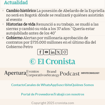
Actualidad
Cambio histórico
La posesión de Abelardo de la Espriella
no será en Bogotá: dónde se realizará y quiénes asistirán
al evento
Historias de vida
Renunció a su trabajo, se mudó a las
sierras y cambió su vida a los 37 años: “Quería estar
autojubilado antes de los 40”
Gobierno
Alertan por millonaria aprobación de
contratos por $735.000 millones en el último día del
Gobierno Petro
abre en nueva pestaña
abre en nueva pestaña
abre en nueva pestaña
abre en nueva pestaña
abre en nueva pestaña
Contacto
Canales de WhatsApp
Suscribite
Quiénes Somos
Portal de Proveedores
Trabajá con nosotros
Copyright 2025 cronista.com