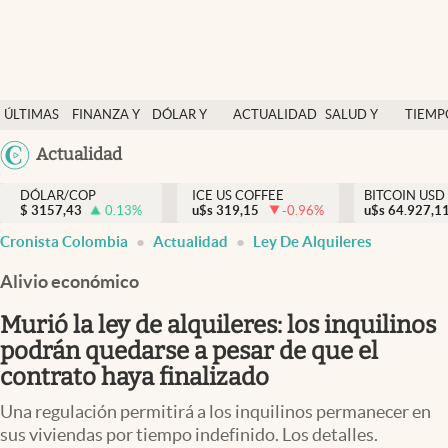
Finanzas y economía
ÚLTIMAS
FINANZA Y
DÓLAR Y
ACTUALIDAD
SALUD Y
TIEMP
Salud y nutrición
NOTICIAS
ECONOMÍA
MERCADOS
NUTRICIÓN
LIBRE
Argentina
Actualidad
Vida espiritual
España
Actualidad
DÓLAR/COP
ICE US COFFEE
BITCOIN USD
$
3157,43
0.13
%
u$s
319,15
-0.96
%
u$s
México
64.927,1
Tiempo libre
Cronista Colombia
Actualidad
Ley De Alquileres
USA
Dólar y mercados
Colombia
Alivio económico
Uruguay
Curiosidades
Murió la ley de alquileres: los inquilinos
podrán quedarse a pesar de que el
Colombia
contrato haya finalizado
Una regulación permitirá a los inquilinos permanecer en
sus viviendas por tiempo indefinido. Los detalles.