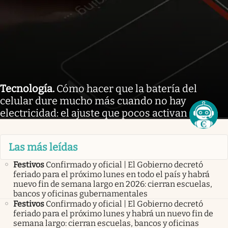
Tecnología
.
Cómo hacer que la batería del
celular dure mucho más cuando no hay
electricidad: el ajuste que pocos activan
Las más leídas
Festivos
Confirmado y oficial | El Gobierno decretó
feriado para el próximo lunes en todo el país y habrá
nuevo fin de semana largo en 2026: cierran escuelas,
bancos y oficinas gubernamentales
Festivos
Confirmado y oficial | El Gobierno decretó
feriado para el próximo lunes y habrá un nuevo fin de
semana largo: cierran escuelas, bancos y oficinas