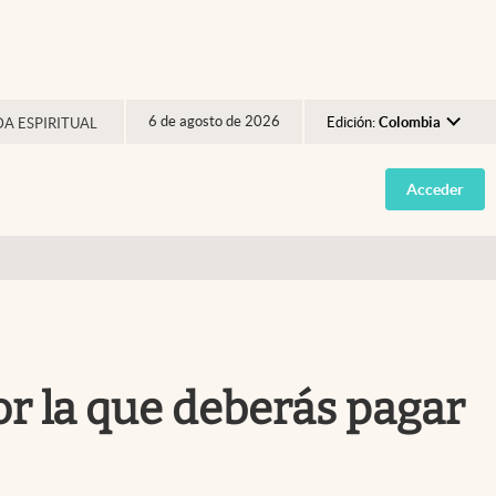
6 de agosto de 2026
Edición:
Colombia
DA ESPIRITUAL
Argentina
Acceder
España
México
USA
Colombia
Uruguay
por la que deberás pagar