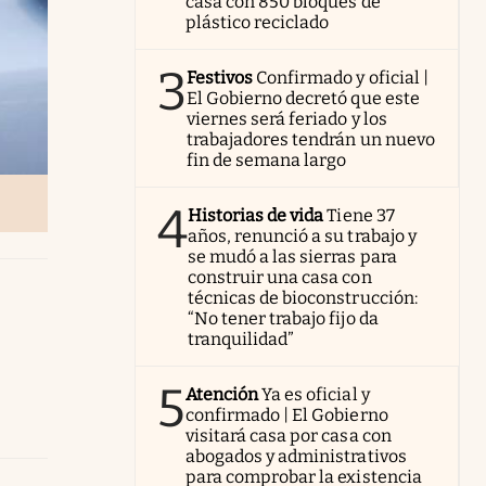
casa con 850 bloques de
plástico reciclado
3
Festivos
Confirmado y oficial |
El Gobierno decretó que este
viernes será feriado y los
trabajadores tendrán un nuevo
fin de semana largo
4
Historias de vida
Tiene 37
años, renunció a su trabajo y
se mudó a las sierras para
construir una casa con
técnicas de bioconstrucción:
“No tener trabajo fijo da
tranquilidad”
5
Atención
Ya es oficial y
confirmado | El Gobierno
visitará casa por casa con
abogados y administrativos
para comprobar la existencia