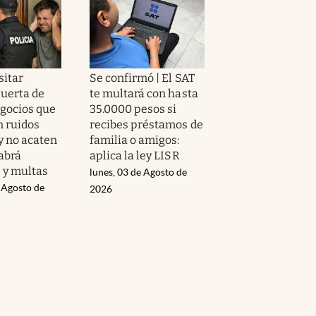
sitar
Se confirmó | El SAT
puerta de
te multará con hasta
egocios que
35.0000 pesos si
 ruidos
recibes préstamos de
y no acaten
familia o amigos:
habrá
aplica la ley LISR
 y multas
lunes, 03 de Agosto de
 Agosto de
2026