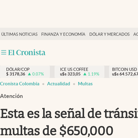
Finanzas y economía
ÚLTIMAS NOTICIAS
FINANZA Y ECONOMÍA
DÓLAR Y MERCADOS
A
Salud y nutrición
Vida espiritual
Actualidad
DÓLAR/COP
ICE US COFFEE
BITCOIN USD
Tiempo libre
$
3178,36
0.07
%
u$s
323,05
1.19
%
u$s
64.572,6
Dólar y mercados
Cronista Colombia
Actualidad
Multas
Curiosidades
Atención
Esta es la señal de trán
multas de $650,000