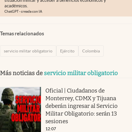
situación militar y acceder a beneficios económicos y
académicos.
ChatGPT - creada con IA
Temas relacionados
servicio militar obligatorio
Ejército
Colombia
Más noticias de
servicio militar obligatorio
Oficial | Ciudadanos de
Monterrey, CDMX y Tijuana
deberán ingresar al Servicio
Militar Obligatorio: serán 13
sesiones
12:07