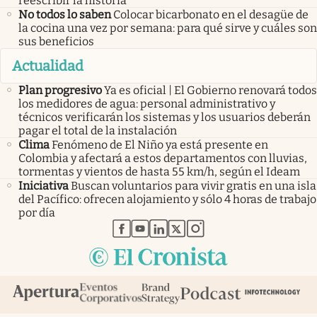
reescribir la historia
No todos lo saben
Colocar bicarbonato en el desagüe de
la cocina una vez por semana: para qué sirve y cuáles son
sus beneficios
Actualidad
Plan progresivo
Ya es oficial | El Gobierno renovará todos
los medidores de agua: personal administrativo y
técnicos verificarán los sistemas y los usuarios deberán
pagar el total de la instalación
Clima
Fenómeno de El Niño ya está presente en
Colombia y afectará a estos departamentos con lluvias,
tormentas y vientos de hasta 55 km/h, según el Ideam
Iniciativa
Buscan voluntarios para vivir gratis en una isla
del Pacífico: ofrecen alojamiento y sólo 4 horas de trabajo
por día
abre en nueva pestaña
abre en nueva pestaña
abre en nueva pestaña
abre en nueva pestaña
abre en nueva pestaña