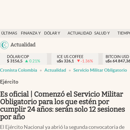
Finanzas y economía
ÚLTIMAS
FINANZA Y
DÓLAR Y
ACTUALIDAD
SALUD Y
TIEMP
Salud y nutrición
NOTICIAS
ECONOMÍA
MERCADOS
NUTRICIÓN
LIBRE
Argentina
Actualidad
Vida espiritual
España
Actualidad
DÓLAR/COP
ICE US COFFEE
BITCOIN USD
$
3156,5
0.21
%
u$s
326,1
-1.36
%
u$s
México
64.847,3
Tiempo libre
Cronista Colombia
Actualidad
Servicio Militar Obligatorio
USA
Dólar y mercados
Colombia
Ejército
Uruguay
Curiosidades
Es oficial | Comenzó el Servicio Militar
Obligatorio para los que estén por
Colombia
cumplir 24 años: serán solo 12 sesiones
por año
El Ejército Nacional ya abrió la segunda convocatoria de