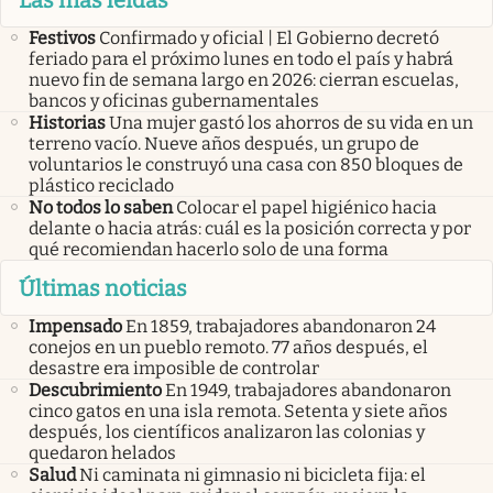
Las más leídas
Festivos
Confirmado y oficial | El Gobierno decretó
feriado para el próximo lunes en todo el país y habrá
nuevo fin de semana largo en 2026: cierran escuelas,
bancos y oficinas gubernamentales
Historias
Una mujer gastó los ahorros de su vida en un
terreno vacío. Nueve años después, un grupo de
voluntarios le construyó una casa con 850 bloques de
plástico reciclado
No todos lo saben
Colocar el papel higiénico hacia
delante o hacia atrás: cuál es la posición correcta y por
qué recomiendan hacerlo solo de una forma
Últimas noticias
Impensado
En 1859, trabajadores abandonaron 24
conejos en un pueblo remoto. 77 años después, el
desastre era imposible de controlar
Descubrimiento
En 1949, trabajadores abandonaron
cinco gatos en una isla remota. Setenta y siete años
después, los científicos analizaron las colonias y
quedaron helados
Salud
Ni caminata ni gimnasio ni bicicleta fija: el