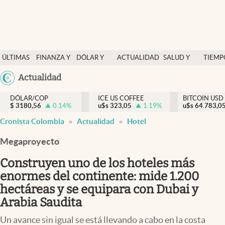
Finanzas y economía
ÚLTIMAS
FINANZA Y
DÓLAR Y
ACTUALIDAD
SALUD Y
TIEMP
Salud y nutrición
NOTICIAS
ECONOMÍA
MERCADOS
NUTRICIÓN
LIBRE
Argentina
Actualidad
Vida espiritual
España
Actualidad
DÓLAR/COP
ICE US COFFEE
BITCOIN USD
$
3180,56
0.14
%
u$s
323,05
1.19
%
u$s
México
64.783,0
Tiempo libre
Cronista Colombia
Actualidad
Hotel
USA
Dólar y mercados
Colombia
Megaproyecto
Uruguay
Curiosidades
Construyen uno de los hoteles más
enormes del continente: mide 1.200
Colombia
hectáreas y se equipara con Dubai y
Arabia Saudita
Un avance sin igual se está llevando a cabo en la costa