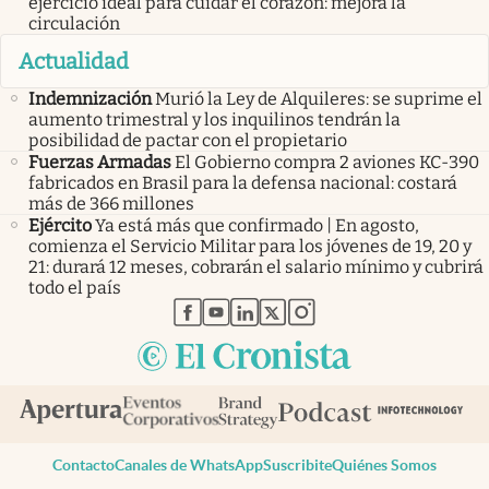
ejercicio ideal para cuidar el corazón: mejora la
circulación
Actualidad
Indemnización
Murió la Ley de Alquileres: se suprime el
aumento trimestral y los inquilinos tendrán la
posibilidad de pactar con el propietario
Fuerzas Armadas
El Gobierno compra 2 aviones KC-390
fabricados en Brasil para la defensa nacional: costará
más de 366 millones
Ejército
Ya está más que confirmado | En agosto,
comienza el Servicio Militar para los jóvenes de 19, 20 y
21: durará 12 meses, cobrarán el salario mínimo y cubrirá
todo el país
abre en nueva pestaña
abre en nueva pestaña
abre en nueva pestaña
abre en nueva pestaña
abre en nueva pestaña
Contacto
Canales de WhatsApp
Suscribite
Quiénes Somos