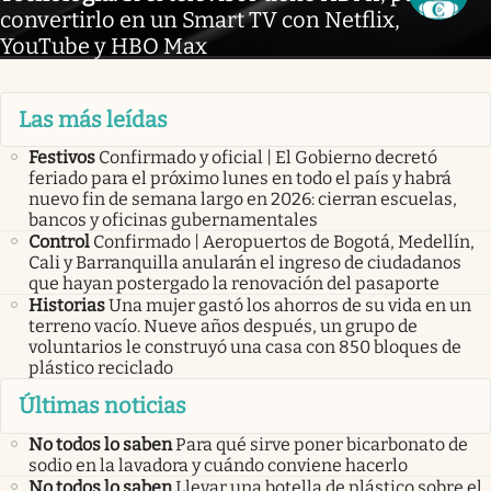
convertirlo en un Smart TV con Netflix,
YouTube y HBO Max
Las más leídas
Festivos
Confirmado y oficial | El Gobierno decretó
feriado para el próximo lunes en todo el país y habrá
nuevo fin de semana largo en 2026: cierran escuelas,
bancos y oficinas gubernamentales
Control
Confirmado | Aeropuertos de Bogotá, Medellín,
Cali y Barranquilla anularán el ingreso de ciudadanos
que hayan postergado la renovación del pasaporte
Historias
Una mujer gastó los ahorros de su vida en un
terreno vacío. Nueve años después, un grupo de
voluntarios le construyó una casa con 850 bloques de
plástico reciclado
Últimas noticias
No todos lo saben
Para qué sirve poner bicarbonato de
sodio en la lavadora y cuándo conviene hacerlo
No todos lo saben
Llevar una botella de plástico sobre el