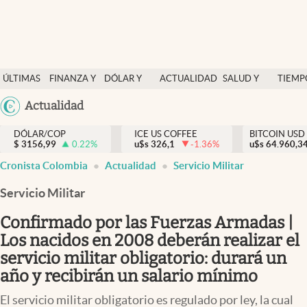
Finanzas y economía
ÚLTIMAS
FINANZA Y
DÓLAR Y
ACTUALIDAD
SALUD Y
TIEMP
Salud y nutrición
NOTICIAS
ECONOMÍA
MERCADOS
NUTRICIÓN
LIBRE
Argentina
Actualidad
Vida espiritual
España
Actualidad
DÓLAR/COP
ICE US COFFEE
BITCOIN USD
$
3156,99
0.22
%
u$s
326,1
-1.36
%
u$s
México
64.960,3
Tiempo libre
Cronista Colombia
Actualidad
Servicio Militar
USA
Dólar y mercados
Colombia
Servicio Militar
Uruguay
Curiosidades
Confirmado por las Fuerzas Armadas |
Los nacidos en 2008 deberán realizar el
Colombia
servicio militar obligatorio: durará un
año y recibirán un salario mínimo
El servicio militar obligatorio es regulado por ley, la cual