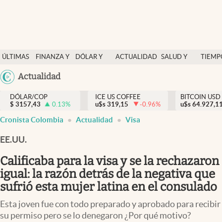
Finanzas y economía
ÚLTIMAS
FINANZA Y
DÓLAR Y
ACTUALIDAD
SALUD Y
TIEMP
Salud y nutrición
NOTICIAS
ECONOMÍA
MERCADOS
NUTRICIÓN
LIBRE
Argentina
Actualidad
Vida espiritual
España
Actualidad
DÓLAR/COP
ICE US COFFEE
BITCOIN USD
$
3157,43
0.13
%
u$s
319,15
-0.96
%
u$s
México
64.927,1
Tiempo libre
Cronista Colombia
Actualidad
Visa
USA
Dólar y mercados
Colombia
EE.UU.
Uruguay
Curiosidades
Calificaba para la visa y se la rechazaron
igual: la razón detrás de la negativa que
Colombia
sufrió esta mujer latina en el consulado
Esta joven fue con todo preparado y aprobado para recibir
su permiso pero se lo denegaron ¿Por qué motivo?