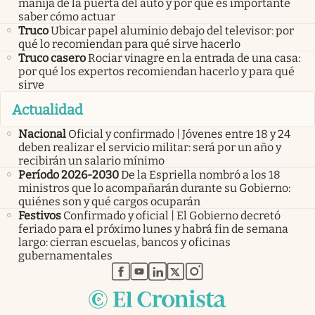
manija de la puerta del auto y por qué es importante
saber cómo actuar
Truco
Ubicar papel aluminio debajo del televisor: por
qué lo recomiendan para qué sirve hacerlo
Truco casero
Rociar vinagre en la entrada de una casa:
por qué los expertos recomiendan hacerlo y para qué
sirve
Actualidad
Nacional
Oficial y confirmado | Jóvenes entre 18 y 24
deben realizar el servicio militar: será por un año y
recibirán un salario mínimo
Período 2026-2030
De la Espriella nombró a los 18
ministros que lo acompañarán durante su Gobierno:
quiénes son y qué cargos ocuparán
Festivos
Confirmado y oficial | El Gobierno decretó
feriado para el próximo lunes y habrá fin de semana
largo: cierran escuelas, bancos y oficinas
gubernamentales
abre en nueva pestaña
abre en nueva pestaña
abre en nueva pestaña
abre en nueva pestaña
abre en nueva pestaña