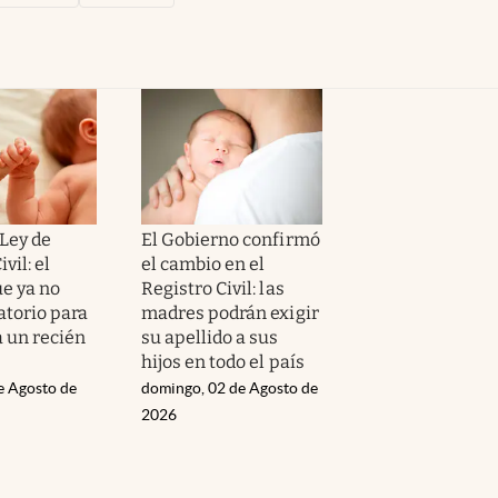
 Ley de
El Gobierno confirmó
vil: el
el cambio en el
ue ya no
Registro Civil: las
atorio para
madres podrán exigir
a un recién
su apellido a sus
hijos en todo el país
e Agosto de
domingo, 02 de Agosto de
2026