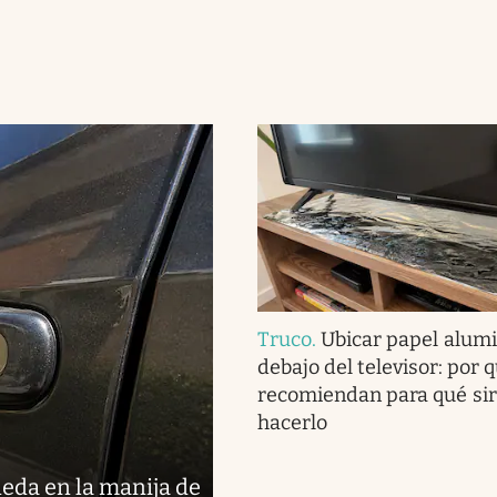
Truco
.
Ubicar papel alumi
debajo del televisor: por q
recomiendan para qué si
hacerlo
eda en la manija de