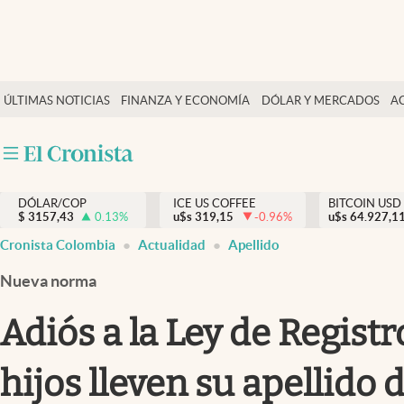
Finanzas y economía
ÚLTIMAS NOTICIAS
FINANZA Y ECONOMÍA
DÓLAR Y MERCADOS
A
Salud y nutrición
Vida espiritual
Actualidad
DÓLAR/COP
ICE US COFFEE
BITCOIN USD
Tiempo libre
$
3157,43
0.13
%
u$s
319,15
-0.96
%
u$s
64.927,1
Dólar y mercados
Cronista Colombia
Actualidad
Apellido
Curiosidades
Nueva norma
Adiós a la Ley de Regist
hijos lleven su apellido