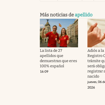
Más noticias de
apellido
La lista de 27
Adiós a la
apellidos que
Registro Ci
demuestran que eres
trámite q
100% español
será oblig
registrar 
16:09
nacido
jueves, 06 d
2026