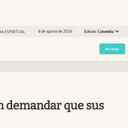
8 de agosto de 2026
Edición:
Colombia
DA ESPIRITUAL
Argentina
Acceder
España
México
USA
Colombia
Uruguay
rán demandar que sus