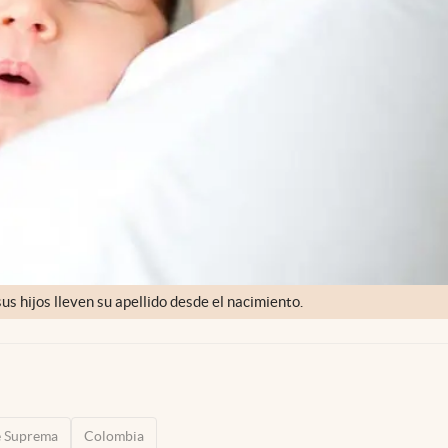
s hijos lleven su apellido desde el nacimiento.
e Suprema
Colombia