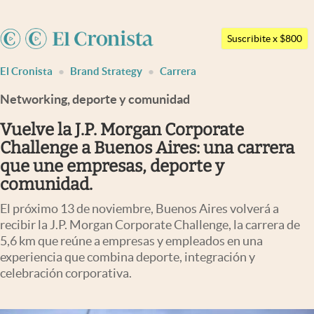
Argentina
Suscribite x $800
Últimas noticias
España
El Cronista
Brand Strategy
Carrera
México
Dólar
Networking, deporte y comunidad
USA
Members
Colombia
Vuelve la J.P. Morgan Corporate
Economía y Política
Uruguay
Challenge a Buenos Aires: una carrera
Finanzas y Mercados
que une empresas, deporte y
comunidad.
Mercados Online
El próximo 13 de noviembre, Buenos Aires volverá a
Negocios
recibir la J.P. Morgan Corporate Challenge, la carrera de
5,6 km que reúne a empresas y empleados en una
Columnistas
experiencia que combina deporte, integración y
Otras secciones
celebración corporativa.
Apertura