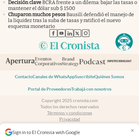
Decisión clave
BCRA frente a un dilema: bajar las tasas o
mantener el dólar sub $ 1500
Chuparon muchos pesos
Bausili defendió el manejo de
la liquidez tras la suba de tasas y ratificó el nuevo
esquema monetario
abre en nueva pestaña
abre en nueva pestaña
abre en nueva pestaña
abre en nueva pestaña
abre en nueva pestaña
Contacto
Canales de WhatsApp
Suscribite
Quiénes Somos
Portal de Proveedores
Trabajá con nosotros
Copyright 2025 cronista.com
Todos los derechos reservados
Términos y condiciones
Privacidad
Consentimiento
×
Tel:
+54 11 7078-3270
Sign in to El Cronista with Google