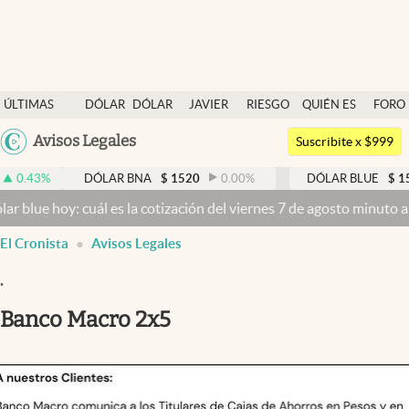
Últimas noticias
ÚLTIMAS
DÓLAR
DÓLAR
JAVIER
RIESGO
QUIÉN ES
FORO
Dólar
NOTICIAS
BLUE
MILEI
PAÍS
QUIÉN
Argentina
Avisos Legales
Members
Suscribite x $999
España
Economía y Política
DÓLAR BNA
$
1520
0.00
%
DÓLAR BLUE
$
1525
-0.3
México
y: cuál es la cotización del viernes 7 de agosto minuto a minuto
Dól
Finanzas y Mercados
USA
El Cronista
Avisos Legales
Mercados Online
Colombia
Uruguay
.
Negocios
Banco Macro 2x5
Columnistas
Otras secciones
Apertura