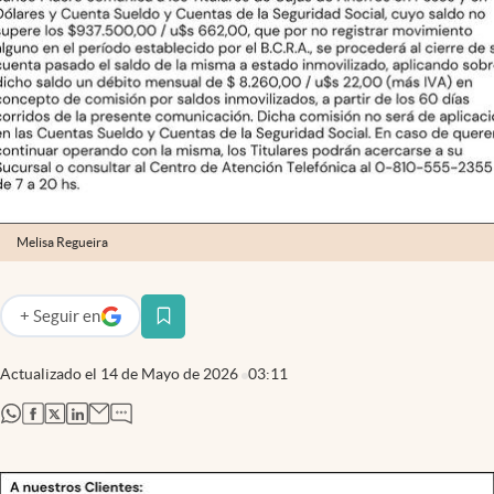
Infotechnology
Clase
Clima
Mundial 2026
Eventos Corporativos
El Cronista Studio
Melisa Regueira
Mediakit
abre en nueva pestaña
+
Seguir
en
Argentina
abre en nueva pestaña
Actualizado el
14 de Mayo de 2026
03:11
abre en nueva pestaña
abre en nueva pestaña
abre en nueva pestaña
abre en nueva pestaña