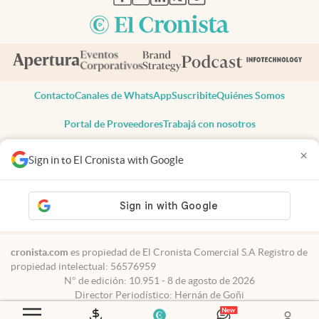
Contacto
Canales de WhatsApp
Suscribite
Quiénes Somos
Portal de Proveedores
Trabajá con nosotros
Copyright 2025 cronista.com
×
Sign in to El Cronista with Google
Todos los derechos reservados
Términos y condiciones
Privacidad
Consentimiento
Tel:
+54 11 7078-3270
cronista.com
es propiedad de El Cronista Comercial S.A Registro de
propiedad intelectual: 56576959
N° de edición: 10.951 - 8 de agosto de 2026
Director Periodístico: Hernán de Goñi