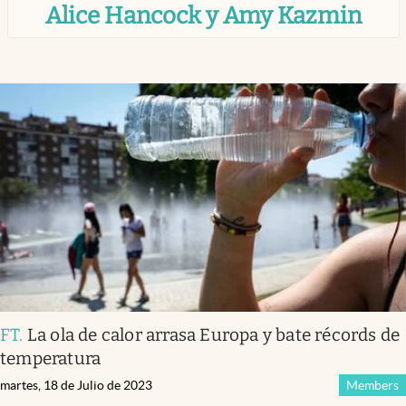
Alice Hancock y Amy Kazmin
Infotechnology
Clase
Clima
Mundial 2026
Eventos Corporativos
El Cronista Studio
Mediakit
abre en nueva pestaña
Argentina
FT
.
La ola de calor arrasa Europa y bate récords de
temperatura
martes, 18 de Julio de 2023
Members