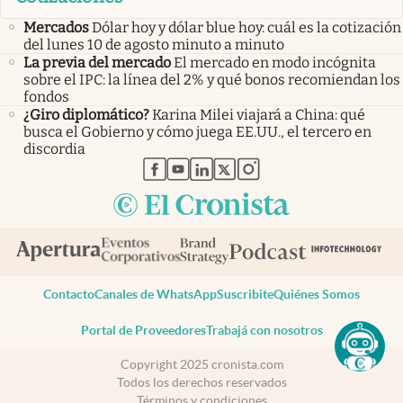
Mercados
Dólar hoy y dólar blue hoy: cuál es la cotización
del lunes 10 de agosto minuto a minuto
La previa del mercado
El mercado en modo incógnita
sobre el IPC: la línea del 2% y qué bonos recomiendan los
fondos
¿Giro diplomático?
Karina Milei viajará a China: qué
busca el Gobierno y cómo juega EE.UU., el tercero en
discordia
abre en nueva pestaña
abre en nueva pestaña
abre en nueva pestaña
abre en nueva pestaña
abre en nueva pestaña
Contacto
Canales de WhatsApp
Suscribite
Quiénes Somos
Portal de Proveedores
Trabajá con nosotros
Copyright 2025 cronista.com
Todos los derechos reservados
Términos y condiciones