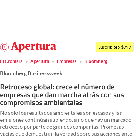
Últimas noticias
Dólar
Argentina
Members
Suscribite x $999
España
abre en nueva pestaña
Economía y Política
El Cronista
Apertura
Empresas
Bloomberg
México
Finanzas y Mercados
Bloomberg Businessweek
USA
Mercados Online
Colombia
Retroceso global: crece el número de
empresas que dan marcha atrás con sus
Uruguay
Negocios
compromisos ambientales
Columnistas
No solo los resultados ambientales son escasos y las
Otras secciones
emisiones continúan subiendo, sino que hay un marcado
retroceso por parte de grandes compañías. Promesas
Apertura
vacías que demuestran la verdad sobre sus acciones ante