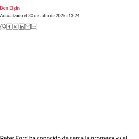
Ben Elgin
Actualizado el
30 de Julio de 2025
13:24
abre en nueva pestaña
abre en nueva pestaña
abre en nueva pestaña
abre en nueva pestaña
Peter Ford ha conocido de cerca la promesa -y el