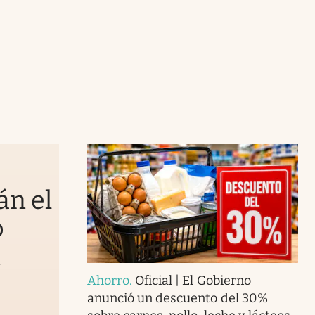
án el
o
n
Ahorro
.
Oficial | El Gobierno
anunció un descuento del 30%