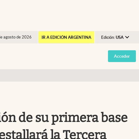
de agosto de 2026
IR A EDICIÓN ARGENTINA
Edición:
USA
Argentina
Acceder
España
México
USA
Colombia
Uruguay
ción de su primera base
stallará la Tercera