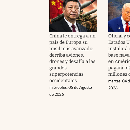
China le entrega a un
Oficial y 
país de Europa su
Estados U
misil más avanzado:
instalará
derriba aviones,
base naval
drones y desafía a las
en Améric
grandes
pagará má
superpotencias
millones 
occidentales
martes, 04 
miércoles, 05 de Agosto
2026
de 2026