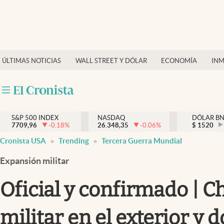
Últimas Noticias
Finanzas y economía
ÚLTIMAS NOTICIAS
WALL STREET Y DÓLAR
ECONOMÍA
INM
Wall Street y dólar
Inmigración
Trending
S&P 500 INDEX
NASDAQ
DÓLAR B
7709,96
-0.18
%
26.348,35
-0.06
%
$
1520
Tiempo
Cronista USA
Trending
Tercera Guerra Mundial
Ciencia y salud
Expansión militar
Espiritual
Oficial y confirmado | C
Streaming
militar en el exterior y
PC y mobile