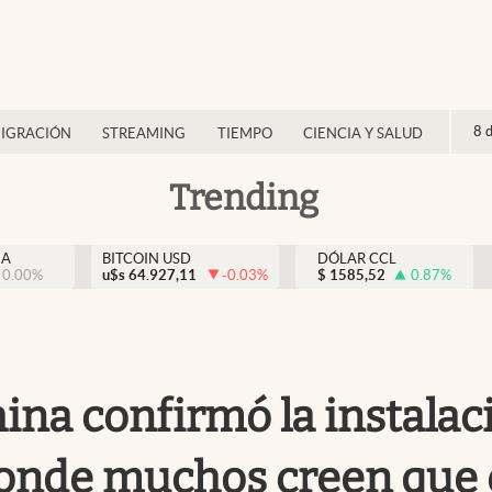
8 
IGRACIÓN
STREAMING
TIEMPO
CIENCIA Y SALUD
Trending
NA
BITCOIN USD
DÓLAR CCL
0.00
%
u$s
64.927,11
-0.03
%
$
1585,52
0.87
%
hina confirmó la instala
 donde muchos creen que e