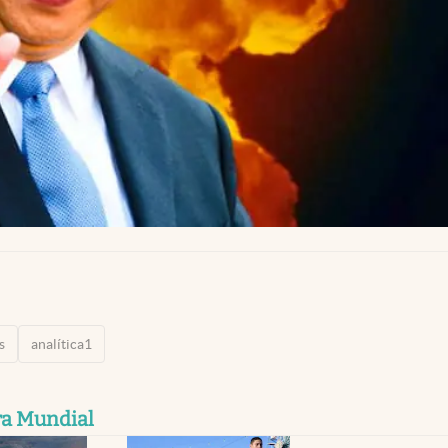
s
analítica1
ra Mundial