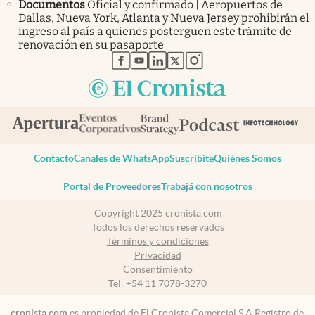
Documentos
Oficial y confirmado | Aeropuertos de
Dallas, Nueva York, Atlanta y Nueva Jersey prohibirán el
ingreso al país a quienes posterguen este trámite de
renovación en su pasaporte
abre en nueva pestaña
abre en nueva pestaña
abre en nueva pestaña
abre en nueva pestaña
abre en nueva pestaña
Contacto
Canales de WhatsApp
Suscribite
Quiénes Somos
Portal de Proveedores
Trabajá con nosotros
Copyright 2025 cronista.com
Todos los derechos reservados
Términos y condiciones
Privacidad
Consentimiento
Tel:
+54 11 7078-3270
cronista.com
es propiedad de El Cronista Comercial S.A Registro de