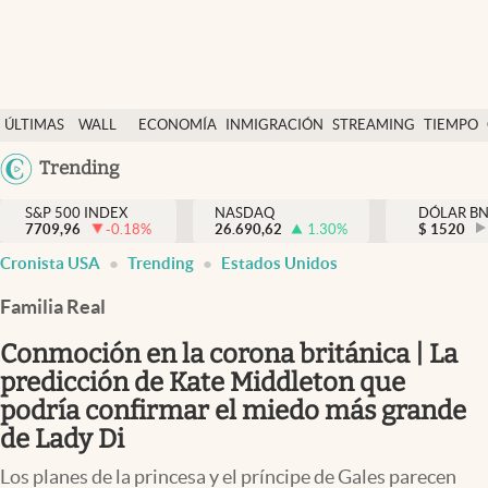
Últimas Noticias
ÚLTIMAS
WALL
ECONOMÍA
INMIGRACIÓN
STREAMING
TIEMPO
Finanzas y economía
NOTICIAS
STREET
Argentina
Trending
Wall Street y dólar
Y
España
Inmigración
DÓLAR
S&P 500 INDEX
NASDAQ
DÓLAR B
7709,96
-0.18
%
26.690,62
1.30
%
México
$
1520
Trending
Cronista USA
Trending
Estados Unidos
USA
Tiempo
Colombia
Familia Real
Uruguay
Ciencia y salud
Conmoción en la corona británica | La
Espiritual
predicción de Kate Middleton que
podría confirmar el miedo más grande
Streaming
de Lady Di
PC y mobile
Los planes de la princesa y el príncipe de Gales parecen