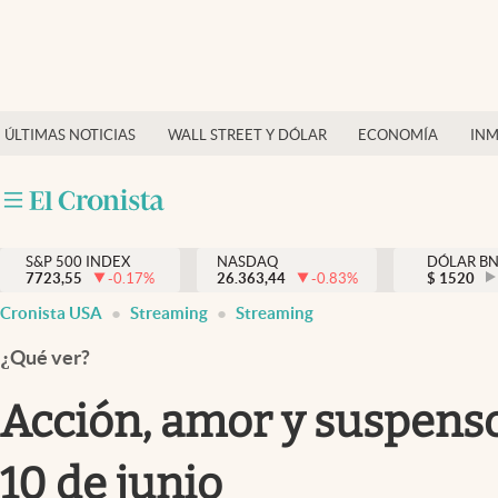
Últimas Noticias
Finanzas y economía
ÚLTIMAS NOTICIAS
WALL STREET Y DÓLAR
ECONOMÍA
INM
Wall Street y dólar
Inmigración
Trending
S&P 500 INDEX
NASDAQ
DÓLAR B
7723,55
-0.17
%
26.363,44
-0.83
%
$
1520
Tiempo
Cronista USA
Streaming
Streaming
Ciencia y salud
¿Qué ver?
Espiritual
Acción, amor y suspenso
Streaming
10 de junio
PC y mobile