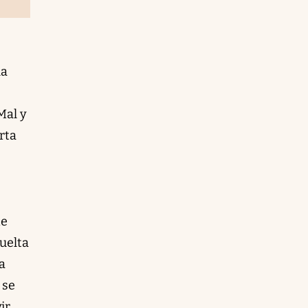
la
Mal y
arta
de
vuelta
a
 se
ir