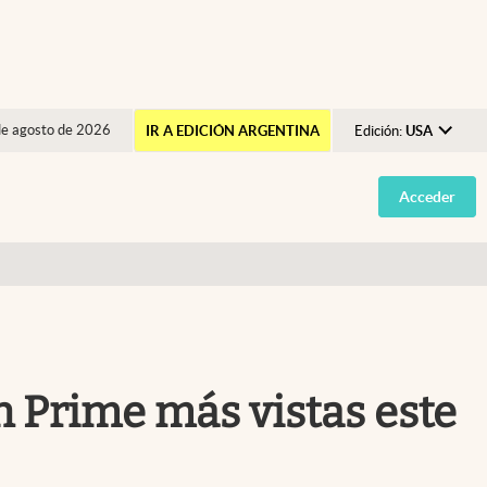
de agosto de 2026
IR A EDICIÓN ARGENTINA
Edición:
USA
Argentina
Acceder
España
México
USA
Colombia
Uruguay
n Prime más vistas este