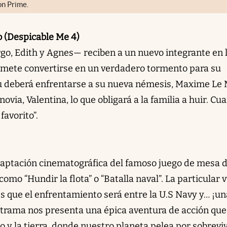
on Prime.
to (Despicable Me 4)
go, Edith y Agnes— reciben a un nuevo integrante en 
romete convertirse en un verdadero tormento para su
ru deberá enfrentarse a su nueva némesis, Maxime Le 
ovia, Valentina, lo que obligará a la familia a huir. Cu
favorito”.
adaptación cinematográfica del famoso juego de mesa 
mo “Hundir la flota” o “Batalla naval”. La particular 
es que el enfrentamiento será entre la U.S Navy y… ¡un
 trama nos presenta una épica aventura de acción que
lo y la tierra, donde nuestro planeta pelea por sobreviv