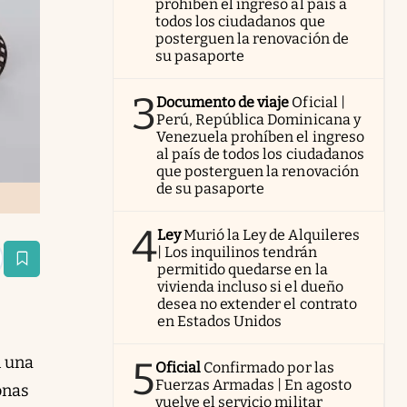
prohíben el ingreso al país a
todos los ciudadanos que
posterguen la renovación de
su pasaporte
3
Documento de viaje
Oficial |
Perú, República Dominicana y
Venezuela prohíben el ingreso
al país de todos los ciudadanos
que posterguen la renovación
de su pasaporte
4
Ley
Murió la Ley de Alquileres
| Los inquilinos tendrán
estaña
permitido quedarse en la
vivienda incluso si el dueño
desea no extender el contrato
en Estados Unidos
n una
5
Oficial
Confirmado por las
Fuerzas Armadas | En agosto
onas
vuelve el servicio militar