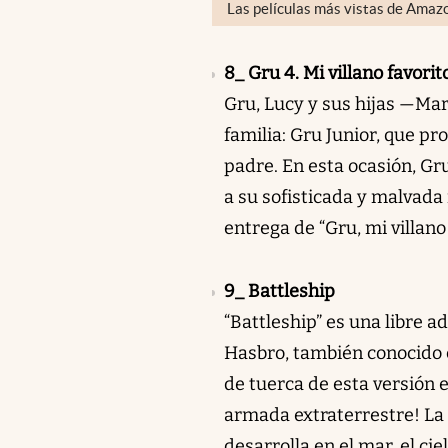
Las películas más vistas de Amaz
8_ Gru 4. Mi villano favori
Gru, Lucy y sus hijas —Mar
familia: Gru Junior, que p
padre. En esta ocasión, G
a su sofisticada y malvada n
entrega de “Gru, mi villano 
9_ Battleship
“Battleship” es una libre 
Hasbro, también conocido co
de tuerca de esta versión 
armada extraterrestre! La
desarrolla en el mar, el cie