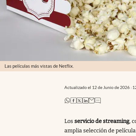
Las películas más vistas de Netflix.
Actualizado el
12 de Junio de 2026
1
abre en nueva pestaña
abre en nueva pestaña
abre en nueva pestaña
abre en nueva pestaña
Los
servicio de streaming
, 
amplia selección de película