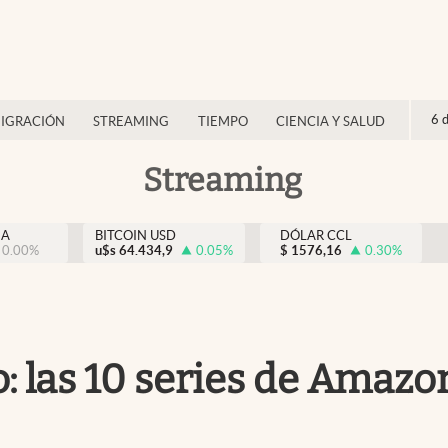
6 
IGRACIÓN
STREAMING
TIEMPO
CIENCIA Y SALUD
Streaming
NA
BITCOIN USD
DÓLAR CCL
0.00
%
u$s
64.434,9
0.05
%
$
1576,16
0.30
%
: las 10 series de Amazo