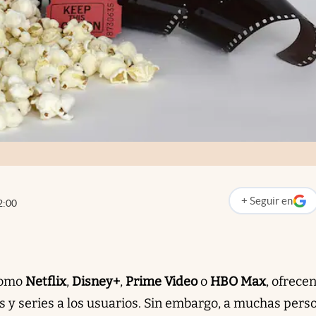
+
Seguir
en
2:00
abre en nueva p
como
Netflix
,
Disney+
,
Prime Video
o
HBO Max
, ofrece
s y series a los usuarios. Sin embargo, a muchas pers