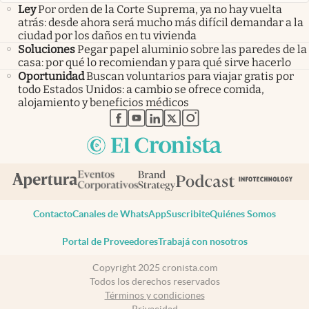
Ley
Por orden de la Corte Suprema, ya no hay vuelta
atrás: desde ahora será mucho más difícil demandar a la
ciudad por los daños en tu vivienda
Soluciones
Pegar papel aluminio sobre las paredes de la
casa: por qué lo recomiendan y para qué sirve hacerlo
Oportunidad
Buscan voluntarios para viajar gratis por
todo Estados Unidos: a cambio se ofrece comida,
alojamiento y beneficios médicos
abre en nueva pestaña
abre en nueva pestaña
abre en nueva pestaña
abre en nueva pestaña
abre en nueva pestaña
Contacto
Canales de WhatsApp
Suscribite
Quiénes Somos
Portal de Proveedores
Trabajá con nosotros
Copyright 2025 cronista.com
Todos los derechos reservados
Términos y condiciones
Privacidad