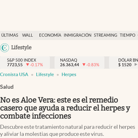
Últimas Noticias
ÚLTIMAS
WALL
ECONOMÍA
INMIGRACIÓN
STREAMING
TIEMPO
Finanzas y economía
NOTICIAS
STREET
Argentina
Lifestyle
Wall Street y dólar
Y
España
Inmigración
DÓLAR
S&P 500 INDEX
NASDAQ
DÓLAR B
7723,55
-0.17
%
26.363,44
-0.83
%
México
$
1520
Trending
Cronista USA
Lifestyle
Herpes
USA
Tiempo
Colombia
Salud
Uruguay
Ciencia y salud
No es Aloe Vera: este es el remedio
Espiritual
casero que ayuda a reducir el herpes y
combate infecciones
Streaming
Descubre este tratamiento natural para reducir el herpes
PC y mobile
y aliviar la molestias que produce este virus.