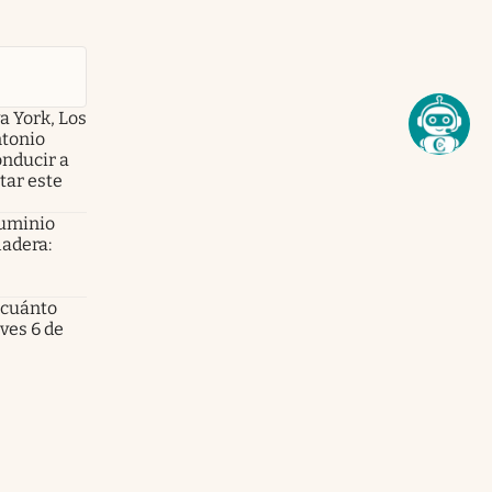
a York, Los
ntonio
onducir a
tar este
luminio
ladera:
 cuánto
eves 6 de