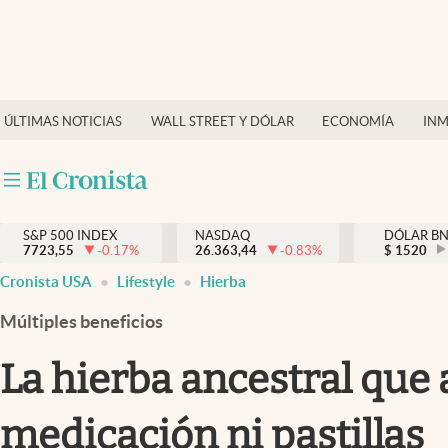
Últimas Noticias
Finanzas y economía
ÚLTIMAS NOTICIAS
WALL STREET Y DÓLAR
ECONOMÍA
INM
Wall Street y dólar
Inmigración
Trending
S&P 500 INDEX
NASDAQ
DÓLAR B
7723,55
-0.17
%
26.363,44
-0.83
%
$
1520
Tiempo
Cronista USA
Lifestyle
Hierba
Ciencia y salud
Múltiples beneficios
Espiritual
La hierba ancestral que a
Streaming
medicación ni pastillas
PC y mobile