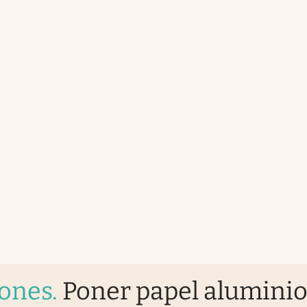
iones
.
Poner papel alumini