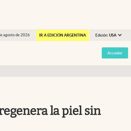
de agosto de 2026
IR A EDICIÓN ARGENTINA
Edición:
USA
Argentina
Acceder
España
México
USA
Colombia
Uruguay
regenera la piel sin