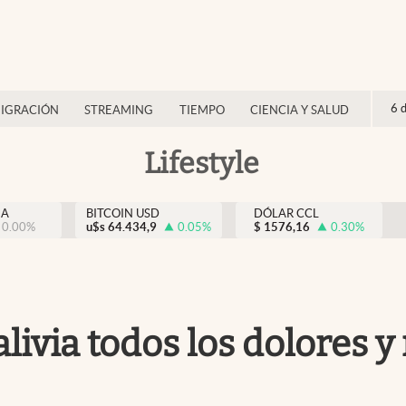
6 
IGRACIÓN
STREAMING
TIEMPO
CIENCIA Y SALUD
Lifestyle
NA
BITCOIN USD
DÓLAR CCL
0.00
%
u$s
64.434,9
0.05
%
$
1576,16
0.30
%
livia todos los dolores y 