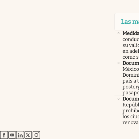
Las m
Medid
conduc
su val
en ade
como 
Docume
México
Domini
país a 
poster
pasapo
Docume
Repúbl
prohíbe
los ci
renova
abre en nueva pestaña
abre en nueva pestaña
abre en nueva pestaña
abre en nueva pestaña
abre en nueva pestaña