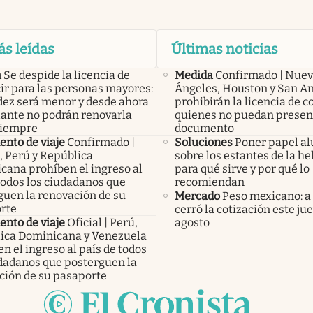
ás leídas
Últimas noticias
a
Se despide la licencia de
Medida
Confirmado | Nuev
ir para las personas mayores:
Ángeles, Houston y San A
idez será menor y desde ahora
prohibirán la licencia de c
lante no podrán renovarla
quienes no puedan presen
siempre
documento
nto de viaje
Confirmado |
Soluciones
Poner papel a
, Perú y República
sobre los estantes de la he
cana prohíben el ingreso al
para qué sirve y por qué lo
todos los ciudadanos que
recomiendan
guen la renovación de su
Mercado
Peso mexicano: a
rte
cerró la cotización este ju
nto de viaje
Oficial | Perú,
agosto
ica Dominicana y Venezuela
n el ingreso al país de todos
udadanos que posterguen la
ción de su pasaporte