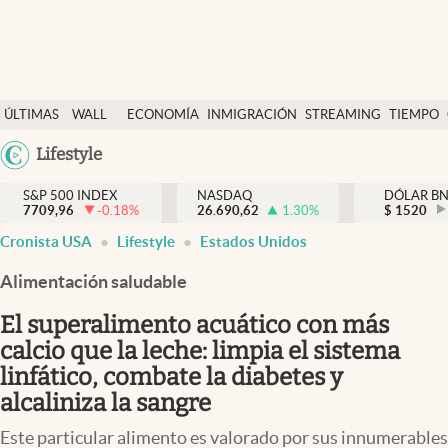
Últimas Noticias
ÚLTIMAS
WALL
ECONOMÍA
INMIGRACIÓN
STREAMING
TIEMPO
Finanzas y economía
NOTICIAS
STREET
Argentina
Lifestyle
Wall Street y dólar
Y
España
Inmigración
DÓLAR
S&P 500 INDEX
NASDAQ
DÓLAR B
7709,96
-0.18
%
26.690,62
1.30
%
México
$
1520
Trending
Cronista USA
Lifestyle
Estados Unidos
USA
Tiempo
Colombia
Alimentación saludable
Uruguay
Ciencia y salud
El superalimento acuático con más
Espiritual
calcio que la leche: limpia el sistema
linfático, combate la diabetes y
Streaming
alcaliniza la sangre
PC y mobile
Este particular alimento es valorado por sus innumerables