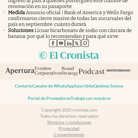
ingreso al país a quienes posterguen este trámite de
renovación en su pasaporte
Medida
Anuncio oficial | Bank of America y Wells Fargo
confirmaron cierre masivo de todas las sucursales del
país en septiembre: cuánto durará
Soluciones
Licuar bicarbonato de sodio con cáscara de
banana: por qué lo recomiendan y para qué sirve
abre en nueva pestaña
abre en nueva pestaña
abre en nueva pestaña
abre en nueva pestaña
abre en nueva pestaña
Contacto
Canales de WhatsApp
Suscribite
Quiénes Somos
Portal de Proveedores
Trabajá con nosotros
Copyright 2025 cronista.com
Todos los derechos reservados
Términos y condiciones
Privacidad
Consentimiento