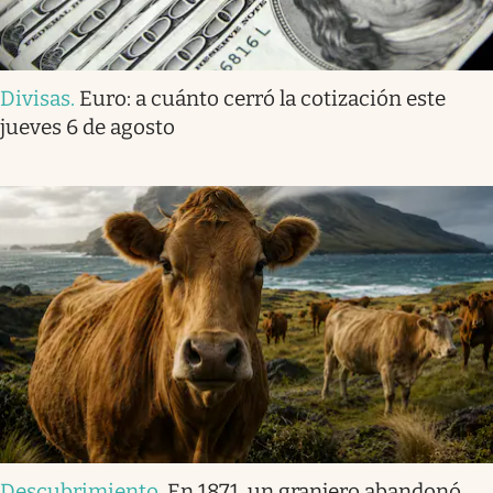
Divisas
.
Euro: a cuánto cerró la cotización este
jueves 6 de agosto
Descubrimiento
.
En 1871, un granjero abandonó