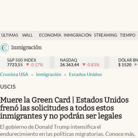
Últimas Noticias
ÚLTIMAS
WALL
ECONOMÍA
INMIGRACIÓN
STREAMING
TIEMPO
Finanzas y economía
NOTICIAS
STREET
Argentina
Inmigración
Wall Street y dólar
Y
España
Inmigración
DÓLAR
S&P 500 INDEX
NASDAQ
DÓLAR B
7723,55
-0.17
%
26.363,44
-0.83
%
México
$
1520
Trending
Cronista USA
Inmigración
Estados Unidos
USA
Tiempo
Colombia
USCIS
Uruguay
Ciencia y salud
Muere la Green Card | Estados Unidos
Espiritual
frenó las solicitudes a todos estos
inmigrantes y no podrán ser legales
Streaming
El gobierno de Donald Trump intensifica el
PC y mobile
endurecimiento en las políticas migratorias. Conoce más.