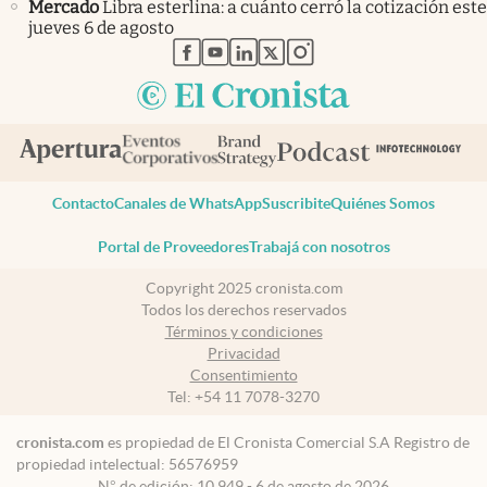
Mercado
Libra esterlina: a cuánto cerró la cotización este
jueves 6 de agosto
abre en nueva pestaña
abre en nueva pestaña
abre en nueva pestaña
abre en nueva pestaña
abre en nueva pestaña
Contacto
Canales de WhatsApp
Suscribite
Quiénes Somos
Portal de Proveedores
Trabajá con nosotros
Copyright 2025 cronista.com
Todos los derechos reservados
Términos y condiciones
Privacidad
Consentimiento
Tel:
+54 11 7078-3270
cronista.com
es propiedad de El Cronista Comercial S.A Registro de
propiedad intelectual: 56576959
N° de edición: 10.949 - 6 de agosto de 2026