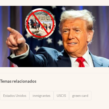
Lifestyle
USA
Temas relacionados
Estados Unidos
inmigrantes
USCIS
green card