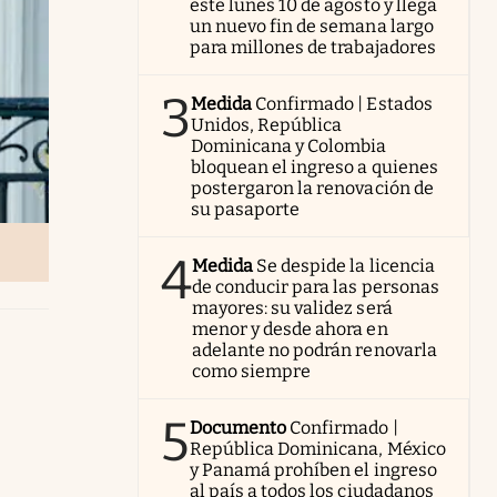
este lunes 10 de agosto y llega
un nuevo fin de semana largo
para millones de trabajadores
3
Medida
Confirmado | Estados
Unidos, República
Dominicana y Colombia
bloquean el ingreso a quienes
postergaron la renovación de
su pasaporte
4
Medida
Se despide la licencia
de conducir para las personas
mayores: su validez será
menor y desde ahora en
adelante no podrán renovarla
como siempre
5
Documento
Confirmado |
República Dominicana, México
y Panamá prohíben el ingreso
al país a todos los ciudadanos