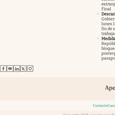
extranj
Final
Descan
Gobier
lunes 1
fin de
trabaj
Medid
Repúbl
bloque
poster
pasapo
abre en nueva pestaña
abre en nueva pestaña
abre en nueva pestaña
abre en nueva pestaña
abre en nueva pestaña
Contacto
Cana