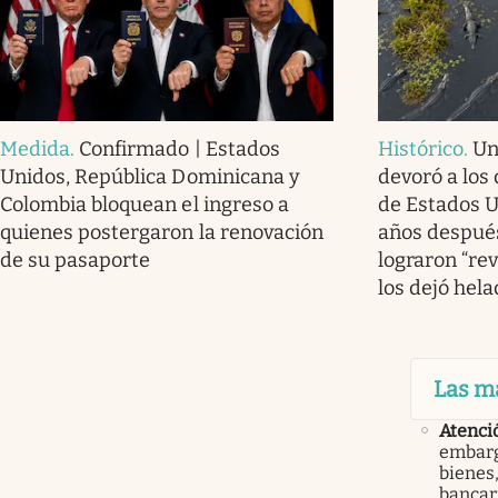
Medida
.
Confirmado | Estados
Histórico
.
Un
Unidos, República Dominicana y
devoró a los 
Colombia bloquean el ingreso a
de Estados U
quienes postergaron la renovación
años después
de su pasaporte
lograron “rev
los dejó hel
Las m
Atenci
embarg
bienes,
bancari