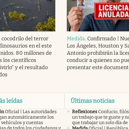
 cocodrilo del terror
Medida
.
Confirmado | Nue
dinosaurios en el este
Los Ángeles, Houston y S
nidos. 80 millones de
Antonio prohibirán la lice
 los científicos
conducir a quienes no pu
ivirlo” y el resultado
presentar este document
ados
ás leídas
Últimas noticias
ón
Oficial | Las autoridades
Reflexiones
Confucio, filós
an automáticamente los
un trabajo que te guste y n
 vehículos y cuentas
que trabajar un solo día de 
as de todos los ciudadanos y
Medida
Oficial | República