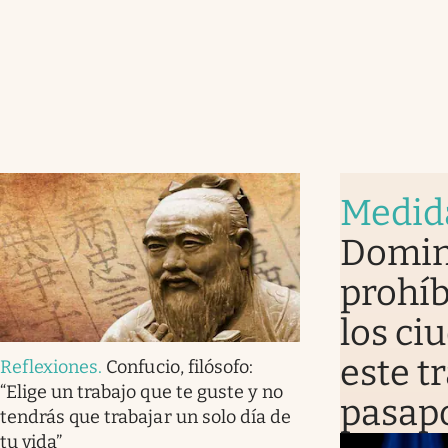
Medid
Domin
prohíb
los ci
este t
Reflexiones
.
Confucio, filósofo:
“Elige un trabajo que te guste y no
pasap
tendrás que trabajar un solo día de
tu vida”