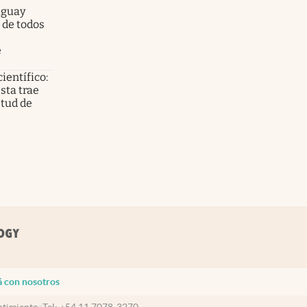
aguay
 de todos
e
científico:
sta trae
etud de
á con nosotros