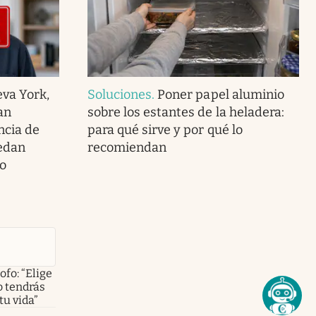
va York,
Soluciones
.
Poner papel aluminio
an
sobre los estantes de la heladera:
ncia de
para qué sirve y por qué lo
edan
recomiendan
o
ofo: “Elige
o tendrás
tu vida”