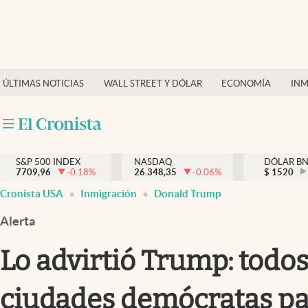
Últimas Noticias
Finanzas y economía
ÚLTIMAS NOTICIAS
WALL STREET Y DÓLAR
ECONOMÍA
INM
Wall Street y dólar
Inmigración
Trending
S&P 500 INDEX
NASDAQ
DÓLAR B
7709,96
-0.18
%
26.348,35
-0.06
%
$
1520
Tiempo
Cronista USA
Inmigración
Donald Trump
Ciencia y salud
Alerta
Espiritual
Lo advirtió Trump: todo
Streaming
ciudades demócratas pa
PC y mobile