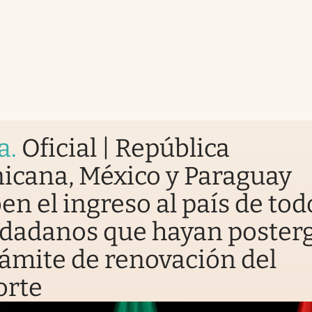
a
.
Oficial | República
icana, México y Paraguay
en el ingreso al país de tod
udadanos que hayan poster
rámite de renovación del
orte