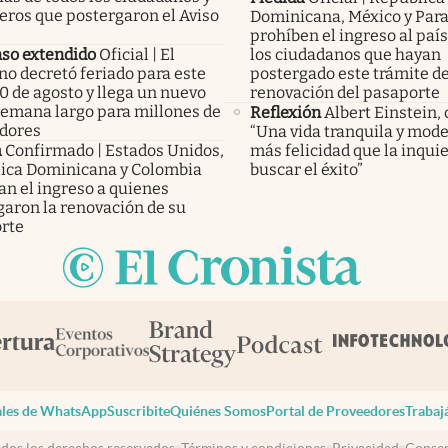
eros que postergaron el Aviso
Dominicana, México y Par
prohíben el ingreso al país
so extendido
Oficial | El
los ciudadanos que hayan
no decretó feriado para este
postergado este trámite d
0 de agosto y llega un nuevo
renovación del pasaporte
 semana largo para millones de
Reflexión
Albert Einstein, 
adores
“Una vida tranquila y mode
a
Confirmado | Estados Unidos,
más felicidad que la inqui
ica Dominicana y Colombia
buscar el éxito”
an el ingreso a quienes
garon la renovación de su
rte
les de WhatsApp
Suscribite
Quiénes Somos
Portal de Proveedores
Trabaj