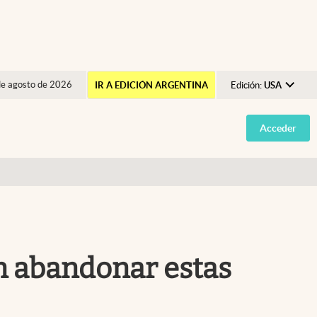
de agosto de 2026
IR A EDICIÓN ARGENTINA
Edición:
USA
Argentina
Acceder
España
México
USA
Colombia
Uruguay
án abandonar estas