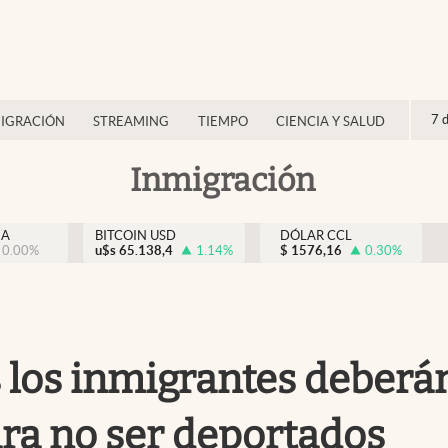
7 
IGRACIÓN
STREAMING
TIEMPO
CIENCIA Y SALUD
Inmigración
NA
BITCOIN USD
DÓLAR CCL
0.00
%
u$s
65.138,4
1.14
%
$
1576,16
0.30
%
s los inmigrantes deber
ra no ser deportados