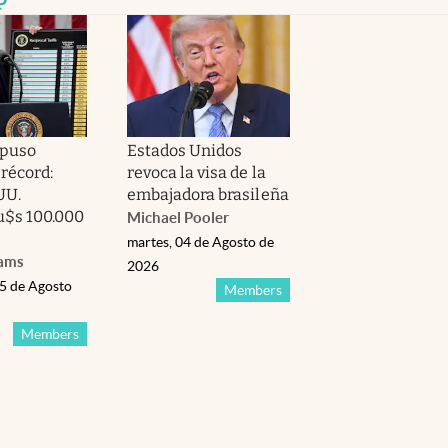
puso
Estados Unidos
 récord:
revoca la visa de la
UU.
embajadora brasileña
u$s 100.000
Michael Pooler
martes, 04 de Agosto de
iams
2026
05 de Agosto
Members
Members