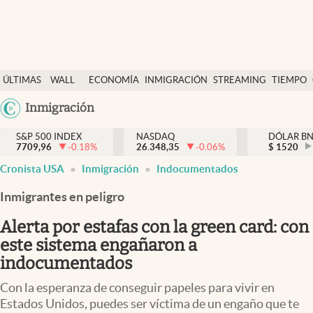
Últimas Noticias
ÚLTIMAS
WALL
ECONOMÍA
INMIGRACIÓN
STREAMING
TIEMPO
Finanzas y economía
NOTICIAS
STREET
Argentina
Inmigración
Wall Street y dólar
Y
España
Inmigración
DÓLAR
S&P 500 INDEX
NASDAQ
DÓLAR B
7709,96
-0.18
%
26.348,35
-0.06
%
México
$
1520
Trending
Cronista USA
Inmigración
Indocumentados
USA
Tiempo
Colombia
Inmigrantes en peligro
Uruguay
Ciencia y salud
Alerta por estafas con la green card: con
Espiritual
este sistema engañaron a
indocumentados
Streaming
Con la esperanza de conseguir papeles para vivir en
PC y mobile
Estados Unidos, puedes ser víctima de un engaño que te