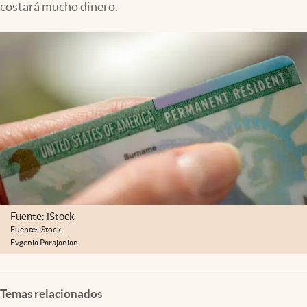
costará mucho dinero.
Lifestyle
USA
Fuente: iStock
Fuente: iStock
Evgenia Parajanian
Temas relacionados