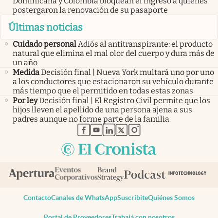
Dominicana y Colombia bloquean el ingreso a quienes
postergaron la renovación de su pasaporte
Últimas noticias
Cuidado personal
Adiós al antitranspirante: el producto
natural que elimina el mal olor del cuerpo y dura más de
un año
Medida
Decisión final | Nueva York multará uno por uno
a los conductores que estacionaron su vehículo durante
más tiempo que el permitido en todas estas zonas
Por ley
Decisión final | El Registro Civil permite que los
hijos lleven el apellido de una persona ajena a sus
padres aunque no forme parte de la familia
abre en nueva pestaña
abre en nueva pestaña
abre en nueva pestaña
abre en nueva pestaña
abre en nueva pestaña
Contacto
Canales de WhatsApp
Suscribite
Quiénes Somos
Portal de Proveedores
Trabajá con nosotros