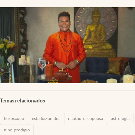
Lifestyle
USA
Temas relacionados
horoscopo
estados-unidos
nauthoroscopousa
astrologia
nino-prodigio