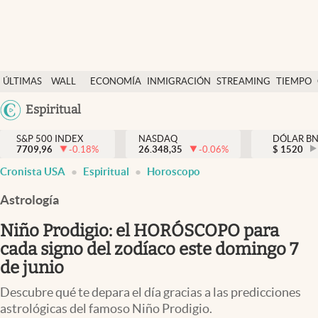
Últimas Noticias
ÚLTIMAS
WALL
ECONOMÍA
INMIGRACIÓN
STREAMING
TIEMPO
Finanzas y economía
NOTICIAS
STREET
Argentina
Espiritual
Wall Street y dólar
Y
España
Inmigración
DÓLAR
S&P 500 INDEX
NASDAQ
DÓLAR B
7709,96
-0.18
%
26.348,35
-0.06
%
México
$
1520
Trending
Cronista USA
Espiritual
Horoscopo
USA
Tiempo
Colombia
Astrología
Uruguay
Ciencia y salud
Niño Prodigio: el HORÓSCOPO para
Espiritual
cada signo del zodíaco este domingo 7
de junio
Streaming
Descubre qué te depara el día gracias a las predicciones
PC y mobile
astrológicas del famoso Niño Prodigio.