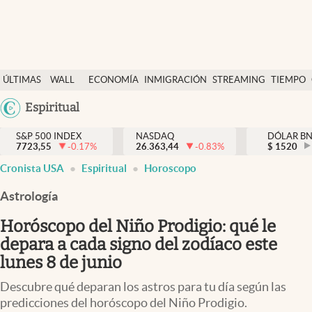
Últimas Noticias
ÚLTIMAS
WALL
ECONOMÍA
INMIGRACIÓN
STREAMING
TIEMPO
Finanzas y economía
NOTICIAS
STREET
Argentina
Espiritual
Wall Street y dólar
Y
España
Inmigración
DÓLAR
S&P 500 INDEX
NASDAQ
DÓLAR B
7723,55
-0.17
%
26.363,44
-0.83
%
México
$
1520
Trending
Cronista USA
Espiritual
Horoscopo
USA
Tiempo
Colombia
Astrología
Uruguay
Ciencia y salud
Horóscopo del Niño Prodigio: qué le
Espiritual
depara a cada signo del zodíaco este
lunes 8 de junio
Streaming
Descubre qué deparan los astros para tu día según las
PC y mobile
predicciones del horóscopo del Niño Prodigio.