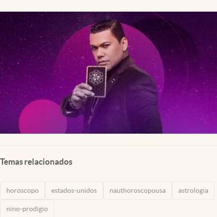
Lifestyle
USA
Temas relacionados
horoscopo
estados-unidos
nauthoroscopousa
astrologia
nino-prodigio