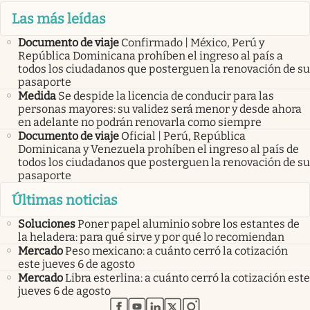
Las más leídas
Documento de viaje
Confirmado | México, Perú y
República Dominicana prohíben el ingreso al país a
todos los ciudadanos que posterguen la renovación de su
pasaporte
Medida
Se despide la licencia de conducir para las
personas mayores: su validez será menor y desde ahora
en adelante no podrán renovarla como siempre
Documento de viaje
Oficial | Perú, República
Dominicana y Venezuela prohíben el ingreso al país de
todos los ciudadanos que posterguen la renovación de su
pasaporte
Últimas noticias
Soluciones
Poner papel aluminio sobre los estantes de
la heladera: para qué sirve y por qué lo recomiendan
Mercado
Peso mexicano: a cuánto cerró la cotización
este jueves 6 de agosto
Mercado
Libra esterlina: a cuánto cerró la cotización este
jueves 6 de agosto
abre en nueva pestaña
abre en nueva pestaña
abre en nueva pestaña
abre en nueva pestaña
abre en nueva pestaña