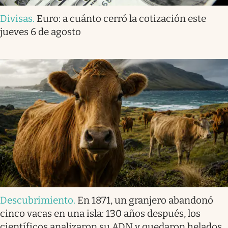
Divisas
.
Euro: a cuánto cerró la cotización este
jueves 6 de agosto
Descubrimiento
.
En 1871, un granjero abandonó
cinco vacas en una isla: 130 años después, los
científicos analizaron su ADN y quedaron helados