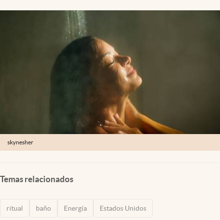
Lifestyle
USA
skynesher
Temas relacionados
ritual
baño
Energía
Estados Unidos