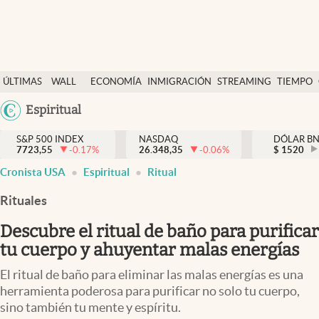
Últimas Noticias
ÚLTIMAS
WALL
ECONOMÍA
INMIGRACIÓN
STREAMING
TIEMPO
Finanzas y economía
NOTICIAS
STREET
Argentina
Espiritual
Wall Street y dólar
Y
España
Inmigración
DÓLAR
S&P 500 INDEX
NASDAQ
DÓLAR B
7723,55
-0.17
%
26.348,35
-0.06
%
México
$
1520
Trending
Cronista USA
Espiritual
Ritual
USA
Tiempo
Colombia
Rituales
Uruguay
Ciencia y salud
Descubre el ritual de baño para purificar
Espiritual
tu cuerpo y ahuyentar malas energías
Streaming
El ritual de baño para eliminar las malas energías es una
herramienta poderosa para purificar no solo tu cuerpo,
PC y mobile
sino también tu mente y espíritu.