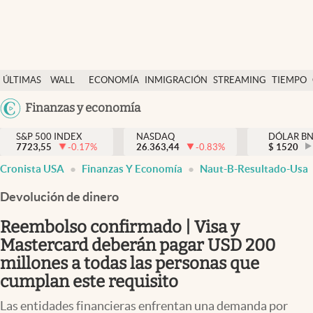
Últimas Noticias
ÚLTIMAS
WALL
ECONOMÍA
INMIGRACIÓN
STREAMING
TIEMPO
Finanzas y economía
NOTICIAS
STREET
Argentina
Finanzas y economía
Wall Street y dólar
Y
España
Inmigración
DÓLAR
S&P 500 INDEX
NASDAQ
DÓLAR B
7723,55
-0.17
%
26.363,44
-0.83
%
México
$
1520
Trending
Cronista USA
Finanzas Y Economía
Naut-B-Resultado-Usa
USA
Tiempo
Colombia
Devolución de dinero
Uruguay
Ciencia y salud
Reembolso confirmado | Visa y
Espiritual
Mastercard deberán pagar USD 200
millones a todas las personas que
Streaming
cumplan este requisito
PC y mobile
Las entidades financieras enfrentan una demanda por