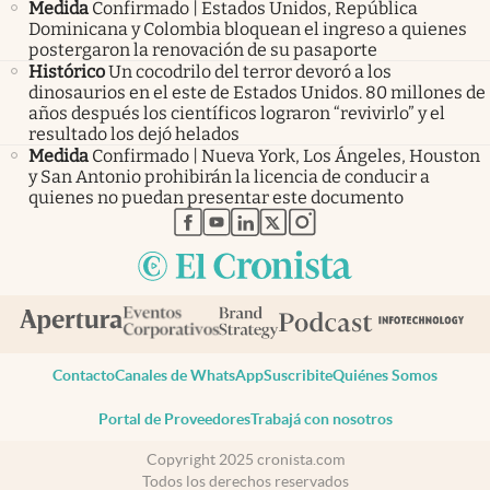
Medida
Confirmado | Estados Unidos, República
Dominicana y Colombia bloquean el ingreso a quienes
postergaron la renovación de su pasaporte
Histórico
Un cocodrilo del terror devoró a los
dinosaurios en el este de Estados Unidos. 80 millones de
años después los científicos lograron “revivirlo” y el
resultado los dejó helados
Medida
Confirmado | Nueva York, Los Ángeles, Houston
y San Antonio prohibirán la licencia de conducir a
quienes no puedan presentar este documento
abre en nueva pestaña
abre en nueva pestaña
abre en nueva pestaña
abre en nueva pestaña
abre en nueva pestaña
Contacto
Canales de WhatsApp
Suscribite
Quiénes Somos
Portal de Proveedores
Trabajá con nosotros
Copyright 2025 cronista.com
Todos los derechos reservados