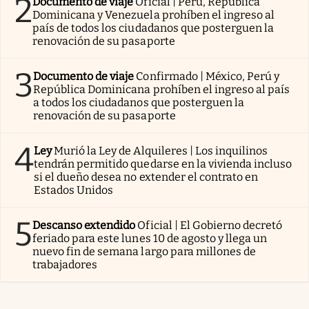
2
Documento de viaje
Oficial | Perú, República
Dominicana y Venezuela prohíben el ingreso al
país de todos los ciudadanos que posterguen la
renovación de su pasaporte
3
Documento de viaje
Confirmado | México, Perú y
República Dominicana prohíben el ingreso al país
a todos los ciudadanos que posterguen la
renovación de su pasaporte
4
Ley
Murió la Ley de Alquileres | Los inquilinos
tendrán permitido quedarse en la vivienda incluso
si el dueño desea no extender el contrato en
Estados Unidos
5
Descanso extendido
Oficial | El Gobierno decretó
feriado para este lunes 10 de agosto y llega un
nuevo fin de semana largo para millones de
trabajadores