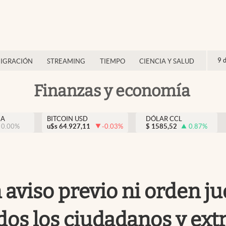
9 
IGRACIÓN
STREAMING
TIEMPO
CIENCIA Y SALUD
Finanzas y economía
NA
BITCOIN USD
DÓLAR CCL
0.00
%
u$s
64.927,11
-0.03
%
$
1585,52
0.87
%
 aviso previo ni orden ju
dos los ciudadanos y ext