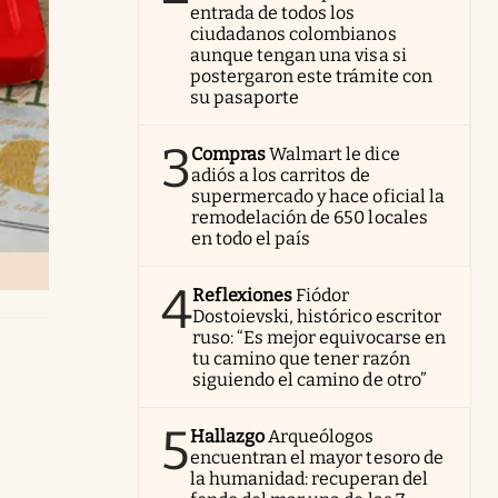
entrada de todos los
ciudadanos colombianos
aunque tengan una visa si
postergaron este trámite con
su pasaporte
3
Compras
Walmart le dice
adiós a los carritos de
supermercado y hace oficial la
remodelación de 650 locales
en todo el país
4
Reflexiones
Fiódor
Dostoievski, histórico escritor
ruso: “Es mejor equivocarse en
tu camino que tener razón
siguiendo el camino de otro”
5
Hallazgo
Arqueólogos
encuentran el mayor tesoro de
la humanidad: recuperan del