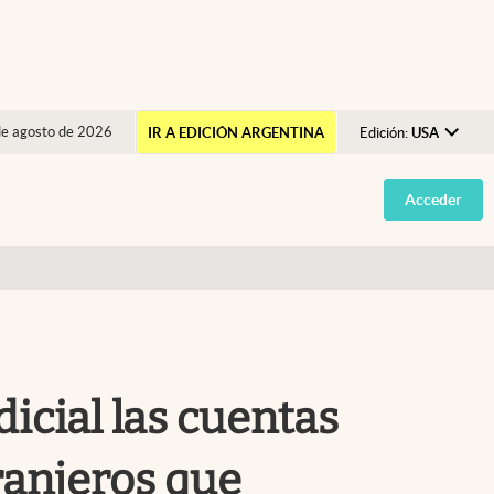
de agosto de 2026
IR A EDICIÓN ARGENTINA
Edición:
USA
Argentina
Acceder
España
México
USA
Colombia
Uruguay
dicial las cuentas
ranjeros que