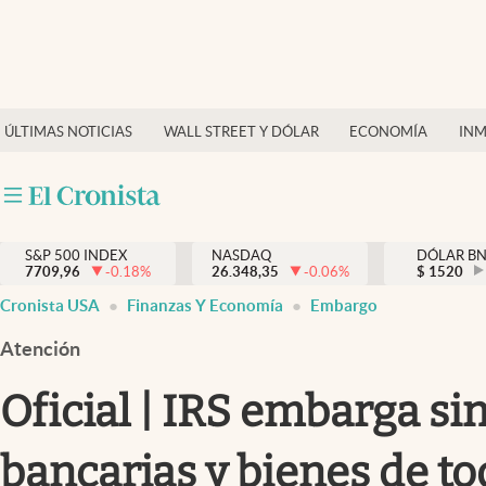
Últimas Noticias
Finanzas y economía
ÚLTIMAS NOTICIAS
WALL STREET Y DÓLAR
ECONOMÍA
INM
Wall Street y dólar
Inmigración
Trending
S&P 500 INDEX
NASDAQ
DÓLAR B
7709,96
-0.18
%
26.348,35
-0.06
%
$
1520
Tiempo
Cronista USA
Finanzas Y Economía
Embargo
Ciencia y salud
Atención
Espiritual
Oficial | IRS embarga sin
Streaming
bancarias y bienes de to
PC y mobile