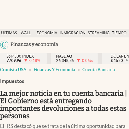
Últimas Noticias
ÚLTIMAS
WALL
ECONOMÍA
INMIGRACIÓN
STREAMING
TIEMPO
Finanzas y economía
NOTICIAS
STREET
Argentina
Finanzas y economía
Wall Street y dólar
Y
España
Inmigración
DÓLAR
S&P 500 INDEX
NASDAQ
DÓLAR B
7709,96
-0.18
%
26.348,35
-0.06
%
México
$
1520
Trending
Cronista USA
Finanzas Y Economía
Cuenta Bancaria
USA
Tiempo
Colombia
Impuestos
Uruguay
Ciencia y salud
La mejor noticia en tu cuenta bancaria |
Espiritual
El Gobierno está entregando
importantes devoluciones a todas estas
Streaming
personas
PC y mobile
El IRS destacó que se trata de la última oportunidad para