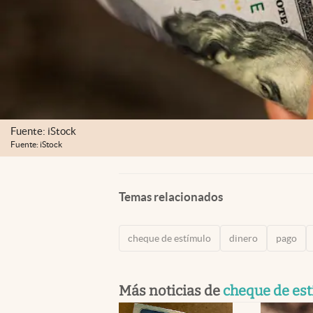
Fuente: iStock
Fuente: iStock
Temas relacionados
cheque de estímulo
dinero
pago
Más noticias de
cheque de es