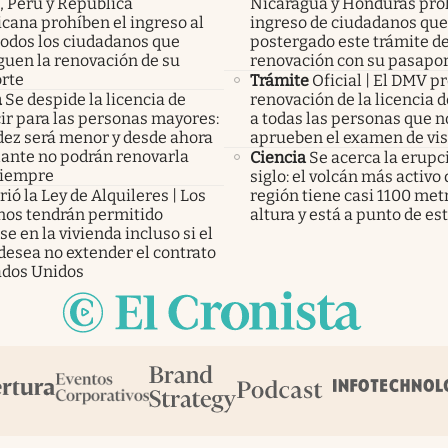
, Perú y República
Nicaragua y Honduras pro
cana prohíben el ingreso al
ingreso de ciudadanos qu
todos los ciudadanos que
postergado este trámite d
guen la renovación de su
renovación con su pasapo
rte
Trámite
Oficial | El DMV p
a
Se despide la licencia de
renovación de la licencia 
ir para las personas mayores:
a todas las personas que n
idez será menor y desde ahora
aprueben el examen de vi
lante no podrán renovarla
Ciencia
Se acerca la erupc
siempre
siglo: el volcán más activo 
ió la Ley de Alquileres | Los
región tiene casi 1100 met
inos tendrán permitido
altura y está a punto de est
e en la vivienda incluso si el
desea no extender el contrato
ados Unidos