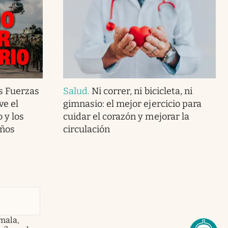
s Fuerzas
Salud
.
Ni correr, ni bicicleta, ni
ve el
gimnasio: el mejor ejercicio para
o y los
cuidar el corazón y mejorar la
años
circulación
mala,