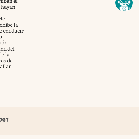
híben el
e hayan
e
rte
rohíbe la
de conducir
o
sión
ión del
de la
ros de
allar