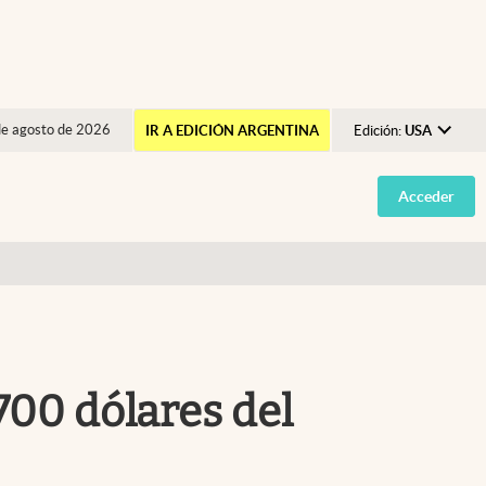
de agosto de 2026
IR A EDICIÓN ARGENTINA
Edición:
USA
Argentina
Acceder
España
México
USA
Colombia
Uruguay
700 dólares del