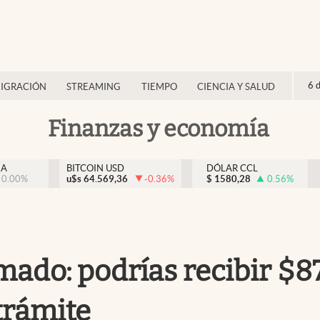
6 
IGRACIÓN
STREAMING
TIEMPO
CIENCIA Y SALUD
Finanzas y economía
NA
BITCOIN USD
DÓLAR CCL
0.00
%
u$s
64.569,36
-0.36
%
$
1580,28
0.56
%
ado: podrías recibir $8
 trámite