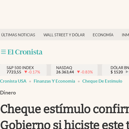
Últimas Noticias
Finanzas y economía
ÚLTIMAS NOTICIAS
WALL STREET Y DÓLAR
ECONOMÍA
INM
Wall Street y dólar
Inmigración
Trending
S&P 500 INDEX
NASDAQ
DÓLAR B
7723,55
-0.17
%
26.363,44
-0.83
%
$
1520
Tiempo
Cronista USA
Finanzas Y Economía
Cheque De Estímulo
Ciencia y salud
Dinero
Espiritual
Cheque estímulo confirm
Streaming
Gobierno si hiciste este
PC y mobile