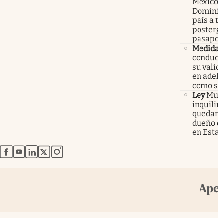
México
Domini
país a 
poster
pasapo
Medid
conduc
su val
en ade
como 
Ley
Mur
inquil
quedars
dueño 
en Est
abre en nueva pestaña
abre en nueva pestaña
abre en nueva pestaña
abre en nueva pestaña
abre en nueva pestaña