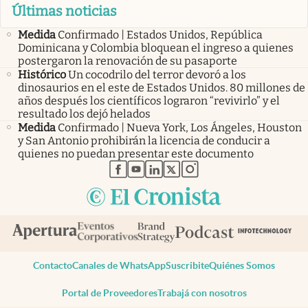
Últimas noticias
Medida
Confirmado | Estados Unidos, República
Dominicana y Colombia bloquean el ingreso a quienes
postergaron la renovación de su pasaporte
Histórico
Un cocodrilo del terror devoró a los
dinosaurios en el este de Estados Unidos. 80 millones de
años después los científicos lograron “revivirlo” y el
resultado los dejó helados
Medida
Confirmado | Nueva York, Los Ángeles, Houston
y San Antonio prohibirán la licencia de conducir a
quienes no puedan presentar este documento
abre en nueva pestaña
abre en nueva pestaña
abre en nueva pestaña
abre en nueva pestaña
abre en nueva pestaña
Contacto
Canales de WhatsApp
Suscribite
Quiénes Somos
Portal de Proveedores
Trabajá con nosotros