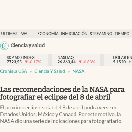
Últimas Noticias
ÚLTIMAS
WALL
ECONOMÍA
INMIGRACIÓN
STREAMING
TIEMPO
Finanzas y economía
NOTICIAS
STREET
Argentina
Ciencia y salud
Wall Street y dólar
Y
España
Inmigración
DÓLAR
S&P 500 INDEX
NASDAQ
DÓLAR B
7723,55
-0.17
%
26.363,44
-0.83
%
México
$
1520
Trending
Cronista USA
Ciencia Y Salud
NASA
USA
Tiempo
Colombia
Las recomendaciones de la NASA para
Uruguay
Ciencia y salud
fotografiar el eclipse del 8 de abril
Espiritual
El próximo eclipse solar del 8 de abril podrá verse en
Streaming
Estados Unidos, México y Canadá. Por este motivo, la
NASA dio una serie de indicaciones para fotografiarlo.
PC y mobile