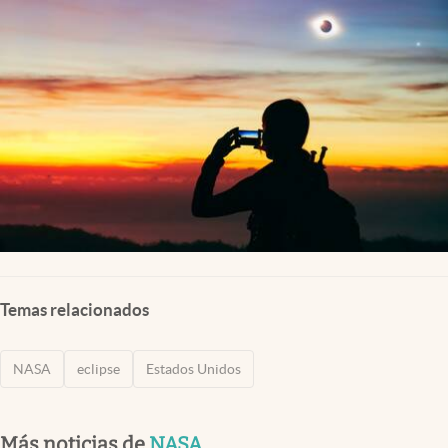
Lifestyle
USA
Temas relacionados
NASA
eclipse
Estados Unidos
Más noticias de
NASA