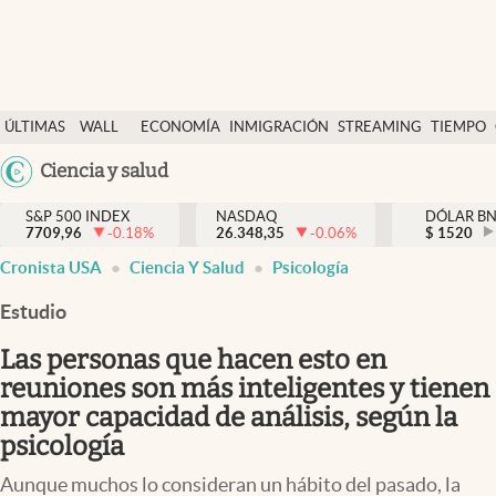
Últimas Noticias
ÚLTIMAS
WALL
ECONOMÍA
INMIGRACIÓN
STREAMING
TIEMPO
Finanzas y economía
NOTICIAS
STREET
Argentina
Ciencia y salud
Wall Street y dólar
Y
España
Inmigración
DÓLAR
S&P 500 INDEX
NASDAQ
DÓLAR B
7709,96
-0.18
%
26.348,35
-0.06
%
México
$
1520
Trending
Cronista USA
Ciencia Y Salud
Psicología
USA
Tiempo
Colombia
Estudio
Uruguay
Ciencia y salud
Las personas que hacen esto en
Espiritual
reuniones son más inteligentes y tienen
mayor capacidad de análisis, según la
Streaming
psicología
PC y mobile
Aunque muchos lo consideran un hábito del pasado, la