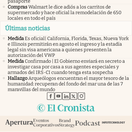
pasaporte
Compras
Walmart le dice adiós a los carritos de
supermercado y hace oficial la remodelación de 650
locales en todo el país
Últimas noticias
Medida
Es oficial| California, Florida, Texas, Nueva York
e Illinois permitirán en agosto el ingreso y la estadía
legal sin visa americana a quienes presenten la
autorización del VWP
Medida
Confirmado | El Gobierno enviará en secreto a
investigar casa por casa a sus agentes especiales y
armados del IRS-CI cuando tenga esta sospecha
Hallazgo
Arqueólogos encuentran el mayor tesoro de la
humanidad: recuperan del fondo del mar una de las 7
maravillas del mundo
abre en nueva pestaña
abre en nueva pestaña
abre en nueva pestaña
abre en nueva pestaña
abre en nueva pestaña