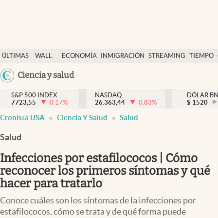
Últimas Noticias
ÚLTIMAS
WALL
ECONOMÍA
INMIGRACIÓN
STREAMING
TIEMPO
Finanzas y economía
NOTICIAS
STREET
Argentina
Ciencia y salud
Wall Street y dólar
Y
España
Inmigración
DÓLAR
S&P 500 INDEX
NASDAQ
DÓLAR B
7723,55
-0.17
%
26.363,44
-0.83
%
México
$
1520
Trending
Cronista USA
Ciencia Y Salud
Salud
USA
Tiempo
Colombia
Salud
Uruguay
Ciencia y salud
Infecciones por estafilococos | Cómo
Espiritual
reconocer los primeros síntomas y qué
hacer para tratarlo
Streaming
Conoce cuáles son los síntomas de la infecciones por
PC y mobile
estafilococos, cómo se trata y de qué forma puede