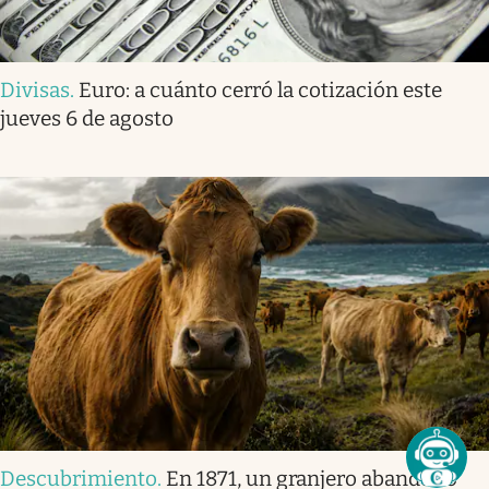
Divisas
.
Euro: a cuánto cerró la cotización este
jueves 6 de agosto
Descubrimiento
.
En 1871, un granjero abandonó