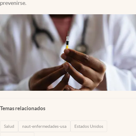
prevenirse.
Lifestyle
USA
Temas relacionados
Salud
naut-enfermedades-usa
Estados Unidos