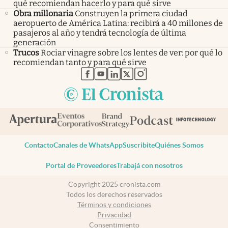
qué recomiendan hacerlo y para qué sirve
Obra millonaria
Construyen la primera ciudad
aeropuerto de América Latina: recibirá a 40 millones de
pasajeros al año y tendrá tecnología de última
generación
Trucos
Rociar vinagre sobre los lentes de ver: por qué lo
recomiendan tanto y para qué sirve
abre en nueva pestaña
abre en nueva pestaña
abre en nueva pestaña
abre en nueva pestaña
abre en nueva pestaña
Contacto
Canales de WhatsApp
Suscribite
Quiénes Somos
Portal de Proveedores
Trabajá con nosotros
Copyright 2025 cronista.com
Todos los derechos reservados
Términos y condiciones
Privacidad
Consentimiento