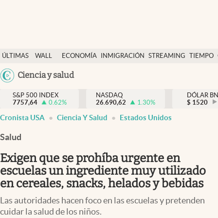
Últimas Noticias
ÚLTIMAS
WALL
ECONOMÍA
INMIGRACIÓN
STREAMING
TIEMPO
Finanzas y economía
NOTICIAS
STREET
Ciencia y salud
Wall Street y dólar
Y
Inmigración
DÓLAR
S&P 500 INDEX
NASDAQ
DÓLAR B
7757,64
0.62
%
26.690,62
1.30
%
$
1520
Trending
Cronista USA
Ciencia Y Salud
Estados Unidos
Tiempo
Salud
Ciencia y salud
Exigen que se prohíba urgente en
Espiritual
escuelas un ingrediente muy utilizado
en cereales, snacks, helados y bebidas
Streaming
Las autoridades hacen foco en las escuelas y pretenden
PC y mobile
cuidar la salud de los niños.