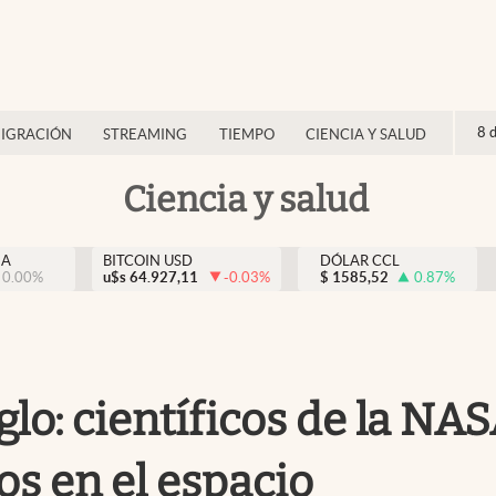
8 
IGRACIÓN
STREAMING
TIEMPO
CIENCIA Y SALUD
Ciencia y salud
NA
BITCOIN USD
DÓLAR CCL
0.00
%
u$s
64.927,11
-0.03
%
$
1585,52
0.87
%
glo: científicos de la NA
s en el espacio