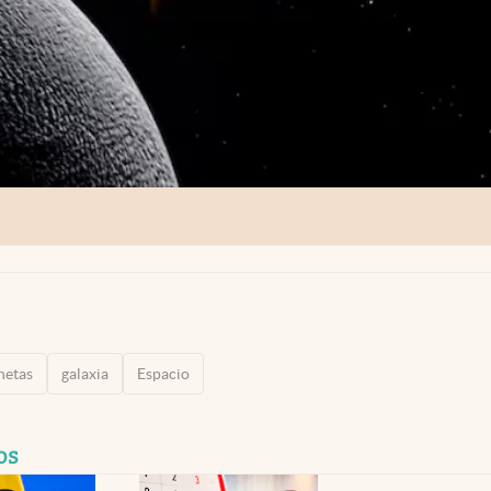
netas
galaxia
Espacio
os