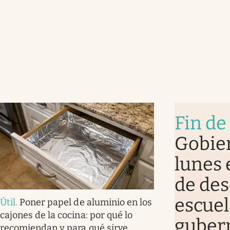
Fin de
Gobier
lunes 
de des
escuel
Útil
.
Poner papel de aluminio en los
cajones de la cocina: por qué lo
guber
recomiendan y para qué sirve