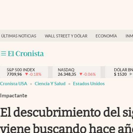
Últimas Noticias
Finanzas y economía
ÚLTIMAS NOTICIAS
WALL STREET Y DÓLAR
ECONOMÍA
INM
Wall Street y dólar
Inmigración
Trending
S&P 500 INDEX
NASDAQ
DÓLAR B
7709,96
-0.18
%
26.348,35
-0.06
%
$
1520
Tiempo
Cronista USA
Ciencia Y Salud
Estados Unidos
Ciencia y salud
Impactante
Espiritual
El descubrimiento del si
Streaming
viene buscando hace año
PC y mobile