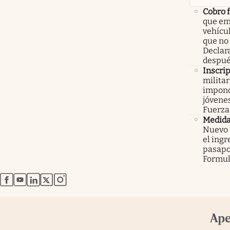
Cobro 
que em
vehícu
que no
Declar
despué
Inscri
militar
impond
jóvenes
Fuerza
Medid
Nuevo 
el ingr
pasapo
Formul
abre en nueva pestaña
abre en nueva pestaña
abre en nueva pestaña
abre en nueva pestaña
abre en nueva pestaña