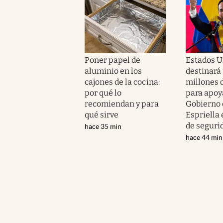
Poner papel de
Estados U
aluminio en los
destinará
cajones de la cocina:
millones 
por qué lo
para apoy
recomiendan y para
Gobierno 
qué sirve
Espriella
de seguri
hace 35 min
hace 44 min