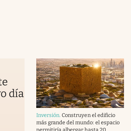
te
vo día
Inversión
.
Construyen el edificio
más grande del mundo: el espacio
permitiría albergar hasta 20