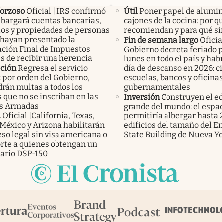
forzoso
Oficial | IRS confirmó
Útil
Poner papel de alumin
bargará cuentas bancarias,
cajones de la cocina: por q
los y propiedades de personas
recomiendan y para qué si
 hayan presentado la
Fin de semana largo
Oficial
ación Final de Impuestos
Gobierno decreta feriado 
s de recibir una herencia
lunes en todo el país y ha
pción
Regresa el servicio
día de descanso en 2026: c
: por orden del Gobierno,
escuelas, bancos y oficina
rán multas a todos los
gubernamentales
 que no se inscriban en las
Inversión
Construyen el ed
s Armadas
grande del mundo: el espa
a
Oficial |California, Texas,
permitiría albergar hasta 
México y Arizona habilitarán
edificios del tamaño del E
eso legal sin visa americana o
State Building de Nueva Y
rte a quienes obtengan un
ario DSP-150