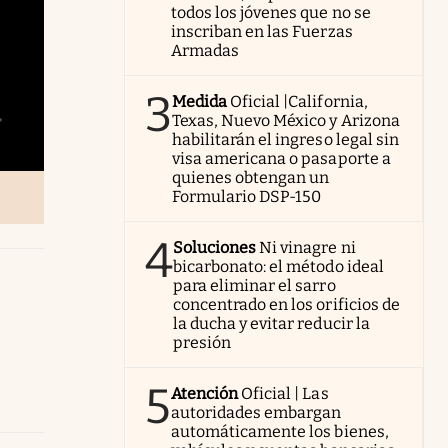
todos los jóvenes que no se
inscriban en las Fuerzas
Armadas
3
Medida
Oficial |California,
Texas, Nuevo México y Arizona
habilitarán el ingreso legal sin
visa americana o pasaporte a
quienes obtengan un
Formulario DSP-150
4
Soluciones
Ni vinagre ni
bicarbonato: el método ideal
para eliminar el sarro
concentrado en los orificios de
la ducha y evitar reducir la
presión
5
Atención
Oficial | Las
autoridades embargan
automáticamente los bienes,