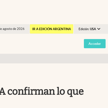
de agosto de 2026
IR A EDICIÓN ARGENTINA
Edición:
USA
Argentina
Acceder
España
México
USA
Colombia
Uruguay
SA confirman lo que