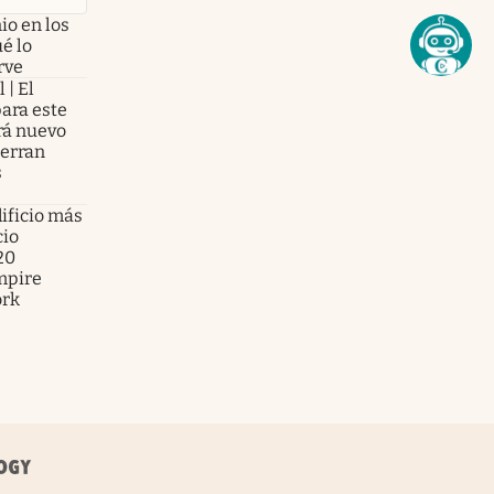
io en los
ué lo
rve
 | El
para este
brá nuevo
ierran
s
ificio más
cio
20
mpire
ork