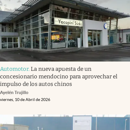
Infotechnology
Clase
Clima
Mundial 2026
Eventos Corporativos
El Cronista Studio
Automotor
.
La nueva apuesta de un
Mediakit
concesionario mendocino para aprovechar el
abre en nueva pestaña
impulso de los autos chinos
Argentina
Ayelén Trujillo
viernes, 10 de Abril de 2026