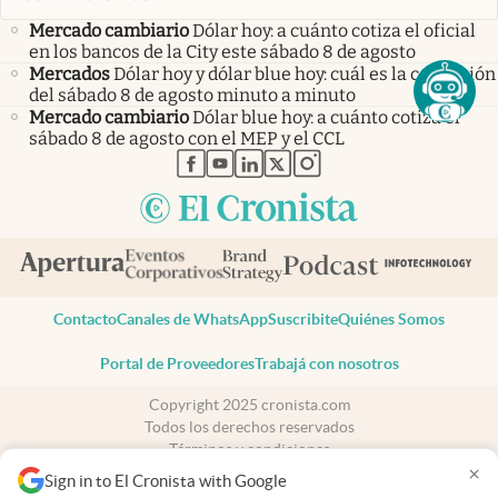
Mercado cambiario
Dólar hoy: a cuánto cotiza el oficial
en los bancos de la City este sábado 8 de agosto
Mercados
Dólar hoy y dólar blue hoy: cuál es la cotización
del sábado 8 de agosto minuto a minuto
Mercado cambiario
Dólar blue hoy: a cuánto cotiza el
sábado 8 de agosto con el MEP y el CCL
abre en nueva pestaña
abre en nueva pestaña
abre en nueva pestaña
abre en nueva pestaña
abre en nueva pestaña
Contacto
Canales de WhatsApp
Suscribite
Quiénes Somos
Portal de Proveedores
Trabajá con nosotros
Copyright 2025 cronista.com
Todos los derechos reservados
Términos y condiciones
×
Privacidad
Sign in to El Cronista with Google
Consentimiento