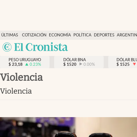
Últimas Noticias
ÚLTIMAS
COTIZACIÓN
ECONOMÍA
POLÍTICA
DEPORTES
ARGENTI
Actualidad
NOTICIAS
DÓLAR
Argentina
Economía
España
Política
PESO URUGUAYO
DÓLAR BNA
DÓLAR BL
$
23,18
0.23
%
$
1520
0.00
%
México
$
1525
Mercados
USA
Violencia
Colombia
Uruguay
Violencia
Uruguay