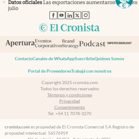
Datos oficiales
Las exportaciones aumentaron un 4% en
julio
abre en nueva pestaña
abre en nueva pestaña
abre en nueva pestaña
abre en nueva pestaña
abre en nueva pestaña
Contacto
Canales de WhatsApp
Suscribite
Quiénes Somos
Portal de Proveedores
Trabajá con nosotros
Copyright 2025 cronista.com
Todos los derechos reservados
Términos y condiciones
Privacidad
Consentimiento
Tel:
+54 11 7078-3270
cronista.com
es propiedad de El Cronista Comercial S.A Registro de
propiedad intelectual: 56576959