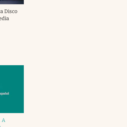
a Disco
edia
 A