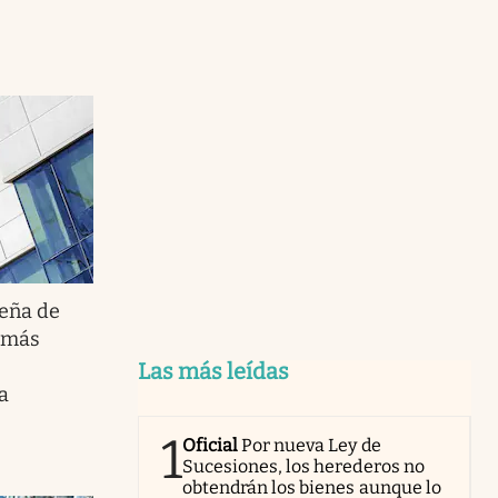
eña de
á más
Las más leídas
a
1
Oficial
Por nueva Ley de
Sucesiones, los herederos no
obtendrán los bienes aunque lo