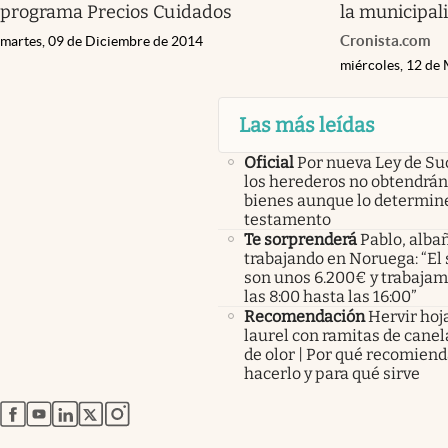
programa Precios Cuidados
la municipal
Cronista.com
martes, 09 de Diciembre de 2014
miércoles, 12 de
Las más leídas
Oficial
Por nueva Ley de Su
los herederos no obtendrán
bienes aunque lo determine
testamento
Te sorprenderá
Pablo, albañ
trabajando en Noruega: “El 
son unos 6.200€ y trabaja
las 8:00 hasta las 16:00”
Recomendación
Hervir hoj
laurel con ramitas de canel
de olor | Por qué recomien
hacerlo y para qué sirve
abre en nueva pestaña
abre en nueva pestaña
abre en nueva pestaña
abre en nueva pestaña
abre en nueva pestaña