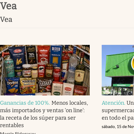
Vea
Infotechnology
Clase
Vea
Clima
Mundial 2026
Eventos Corporativos
El Cronista Studio
Mediakit
abre en nueva pestaña
Ganancias de 100%
.
Menos locales,
Atención
.
Un
más importados y ventas ‘on line’:
supermercad
la receta de los súper para ser
en todo el pa
rentables
sábado, 15 de No
Martín Bidegaray