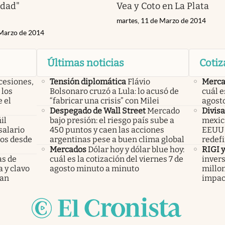
idad"
Vea y Coto en La Plata
martes, 11 de Marzo de 2014
 Marzo de 2014
Últimas noticias
Cotiz
cesiones,
Tensión diplomática
Flávio
Merca
 los
Bolsonaro cruzó a Lula: lo acusó de
cuál e
 el
“fabricar una crisis” con Milei
agost
Despegado de Wall Street
Mercado
Divisa
il
bajo presión: el riesgo país sube a
mexica
salario
450 puntos y caen las acciones
EEUU y
mos desde
argentinas pese a buen clima global
redefi
Mercados
Dólar hoy y dólar blue hoy:
RIGI 
as de
cuál es la cotización del viernes 7 de
invers
a y clavo
agosto minuto a minuto
millo
dan
impac