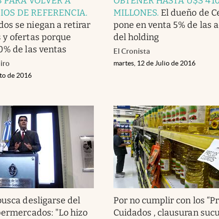
 PARA VOLVER A
OBTENER HASTA U$S 41
IOS DE REFERENCIA
.
MILLONES
.
El dueño de 
s se niegan a retirar
pone en venta 5% de las 
 y ofertas porque
del holding
0% de las ventas
El Cronista
iro
martes, 12 de Julio de 2016
sto de 2016
busca desligarse del
Por no cumplir con los “P
permercados: "Lo hizo
Cuidados , clausuran suc