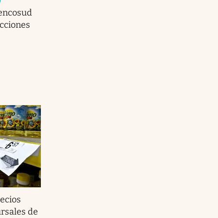
0
Cencosud
acciones
recios
ursales de