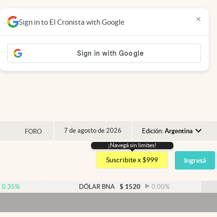
×
Sign in to El Cronista with Google
7 de agosto de 2026
Edición:
Argentina
FORO
¡Navegá sin limites!
Argentina
Suscribite x $999
Ingresá
España
México
DÓLAR BNA
$
1520
0.00
%
DÓLAR 
USA
Dólar
Colombia