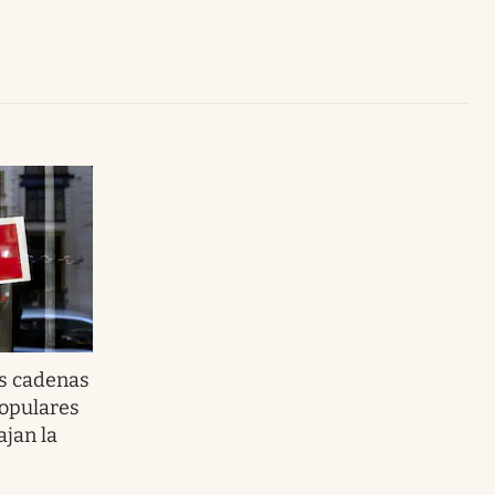
Uruguay
as cadenas
opulares
ajan la