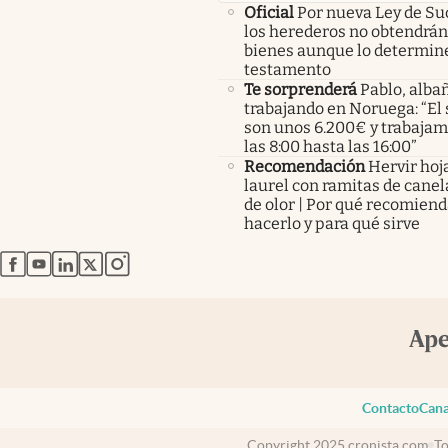
Oficial
Por nueva Ley de Su
los herederos no obtendrán
bienes aunque lo determine
testamento
Te sorprenderá
Pablo, albañ
trabajando en Noruega: “El 
son unos 6.200€ y trabaja
las 8:00 hasta las 16:00”
Recomendación
Hervir hoj
laurel con ramitas de canel
de olor | Por qué recomien
hacerlo y para qué sirve
abre en nueva pestaña
abre en nueva pestaña
abre en nueva pestaña
abre en nueva pestaña
abre en nueva pestaña
Contacto
Cana
Copyright 2025 cronista.com
To