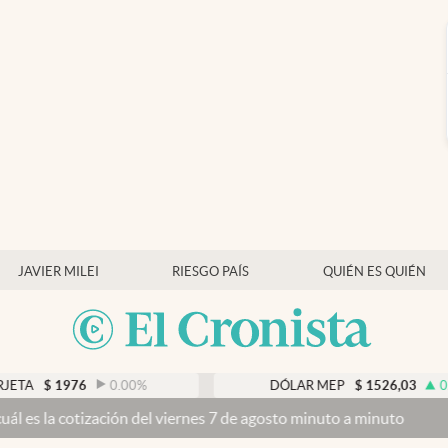
JAVIER MILEI
RIESGO PAÍS
QUIÉN ES QUIÉN
$
1976
0.00
%
DÓLAR MEP
$
1526,03
0.43
%
la cotización del viernes 7 de agosto minuto a minuto