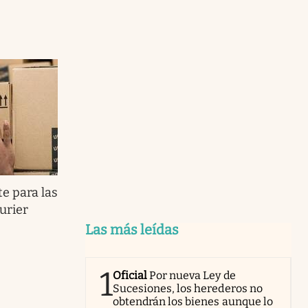
te para las
urier
Las más leídas
1
Oficial
Por nueva Ley de
Sucesiones, los herederos no
obtendrán los bienes aunque lo