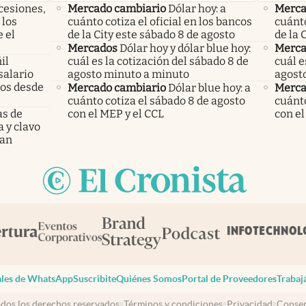
cesiones,
Mercado cambiario
Dólar hoy: a
Merca
 los
cuánto cotiza el oficial en los bancos
cuánto
 el
de la City este sábado 8 de agosto
de la 
Mercados
Dólar hoy y dólar blue hoy:
Merca
il
cuál es la cotización del sábado 8 de
cuál e
salario
agosto minuto a minuto
agost
mos desde
Mercado cambiario
Dólar blue hoy: a
Merca
cuánto cotiza el sábado 8 de agosto
cuánto
as de
con el MEP y el CCL
con el
a y clavo
dan
les de WhatsApp
Suscribite
Quiénes Somos
Portal de Proveedores
Trabaj
dos los derechos reservados
Términos y condiciones
Privacidad
Consen