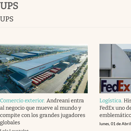
UPS
Infotechnology
Clase
UPS
Clima
Mundial 2026
Eventos Corporativos
El Cronista Studio
Mediakit
abre en nueva pestaña
Comercio exterior
.
Andreani entra
Logística
.
His
al negocio que mueve al mundo y
FedEx uno de
compite con los grandes jugadores
emblemátic
globales
lunes, 01 de Abri
Lola Loustalot