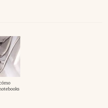
Uruguay
 cómo
 notebooks