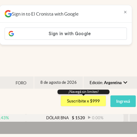
×
Sign in to El Cronista with Google
8 de agosto de 2026
Edición:
Argentina
FORO
¡Navegá sin limites!
Argentina
Suscribite x $999
Ingresá
España
México
DÓLAR BNA
$
1520
0.00
%
USA
Colombia