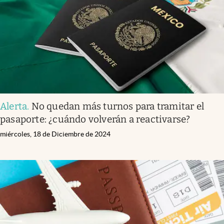
Clima
Espiritualidad
Mediakit
abre en nueva pestaña
México
Alerta
.
No quedan más turnos para tramitar el
pasaporte: ¿cuándo volverán a reactivarse?
miércoles, 18 de Diciembre de 2024