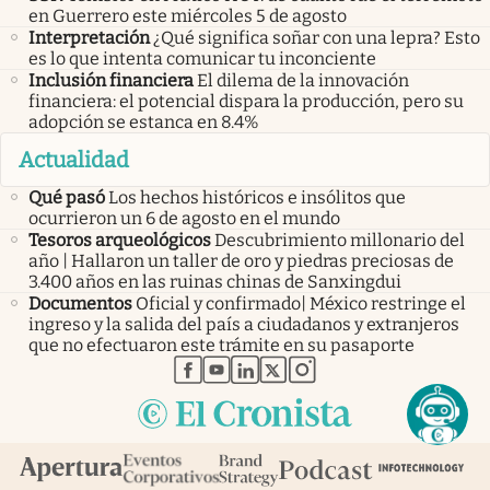
en Guerrero este miércoles 5 de agosto
Interpretación
¿Qué significa soñar con una lepra? Esto
es lo que intenta comunicar tu inconciente
Inclusión financiera
El dilema de la innovación
financiera: el potencial dispara la producción, pero su
adopción se estanca en 8.4%
Actualidad
Qué pasó
Los hechos históricos e insólitos que
ocurrieron un 6 de agosto en el mundo
Tesoros arqueológicos
Descubrimiento millonario del
año | Hallaron un taller de oro y piedras preciosas de
3.400 años en las ruinas chinas de Sanxingdui
Documentos
Oficial y confirmado| México restringe el
ingreso y la salida del país a ciudadanos y extranjeros
que no efectuaron este trámite en su pasaporte
abre en nueva pestaña
abre en nueva pestaña
abre en nueva pestaña
abre en nueva pestaña
abre en nueva pestaña