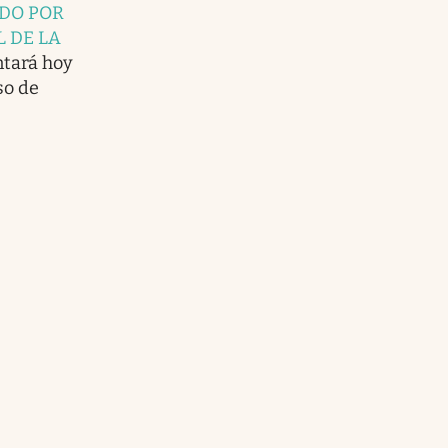
IDO POR
 DE LA
tará hoy
so de