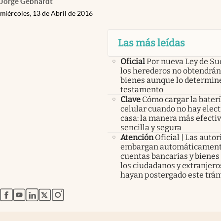
Jorge Gebhardt
miércoles, 13 de Abril de 2016
Las más leídas
Oficial
Por nueva Ley de Su
los herederos no obtendrán
bienes aunque lo determine
testamento
Clave
Cómo cargar la baterí
celular cuando no hay elect
casa: la manera más efectiv
sencilla y segura
Atención
Oficial | Las auto
embargan automáticament
cuentas bancarias y bienes
los ciudadanos y extranjero
hayan postergado este trám
abre en nueva pestaña
abre en nueva pestaña
abre en nueva pestaña
abre en nueva pestaña
abre en nueva pestaña