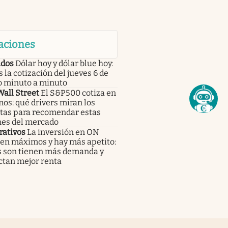
aciones
dos
Dólar hoy y dólar blue hoy:
s la cotización del jueves 6 de
o minuto a minuto
all Street
El S&P500 cotiza en
os: qué drivers miran los
stas para recomendar estas
nes del mercado
rativos
La inversión en ON
 en máximos y hay más apetito:
s son tienen más demanda y
ctan mejor renta