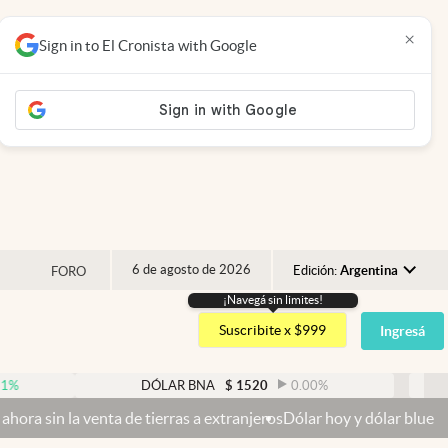
×
Sign in to El Cronista with Google
6 de agosto de 2026
Edición:
Argentina
FORO
¡Navegá sin limites!
Argentina
Suscribite x $999
Ingresá
España
México
DÓLAR BNA
$
1520
0.00
%
DÓLAR
USA
ta de tierras a extranjeros
Dólar hoy y dólar blue hoy: cuál es la 
Colombia