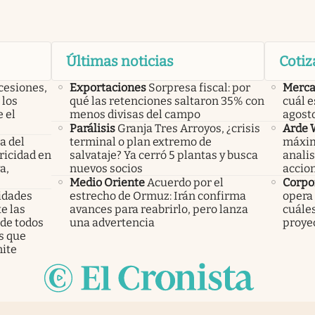
Últimas noticias
Cotiz
cesiones,
Exportaciones
Sorpresa fiscal: por
Merca
 los
qué las retenciones saltaron 35% con
cuál e
 el
menos divisas del campo
agost
Parálisis
Granja Tres Arroyos, ¿crisis
Arde W
a del
terminal o plan extremo de
máxim
ricidad en
salvataje? Ya cerró 5 plantas y busca
anali
a,
nuevos socios
accio
Medio Oriente
Acuerdo por el
Corpo
ridades
estrecho de Ormuz: Irán confirma
opera
e las
avances para reabrirlo, pero lanza
cuále
 de todos
una advertencia
proye
s que
ite