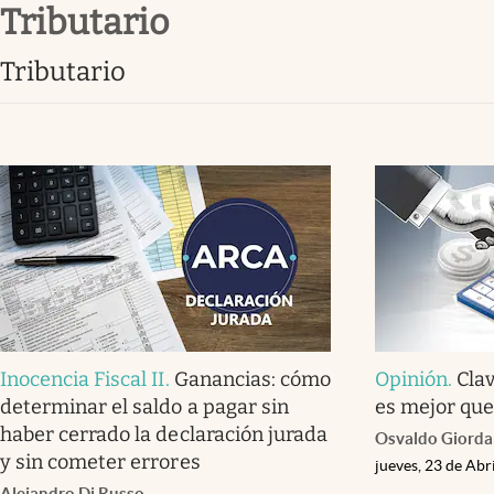
tributario
Infotechnology
Clase
tributario
Clima
Mundial 2026
Eventos Corporativos
El Cronista Studio
Mediakit
abre en nueva pestaña
Inocencia Fiscal II
.
Ganancias: cómo
Opinión
.
Clav
determinar el saldo a pagar sin
es mejor que
haber cerrado la declaración jurada
Osvaldo Giord
y sin cometer errores
jueves, 23 de Abr
Alejandro Di Russo