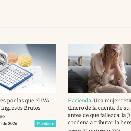
es por las que el IVA
Hacienda
.
Una mujer retir
 Ingresos Brutos
dinero de la cuenta de s
antes de que fallezca: la Ju
ano
condena a tributar la her
il de 2026
Members
viernes, 06 de Marzo de 2026