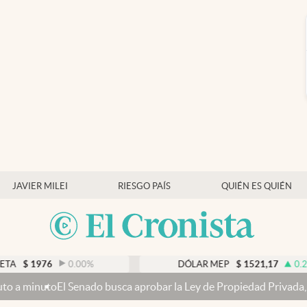
JAVIER MILEI
RIESGO PAÍS
QUIÉN ES QUIÉN
76
0.00
%
DÓLAR MEP
$
1521,17
0.21
%
 Senado busca aprobar la Ley de Propiedad Privada, ahora sin la ven