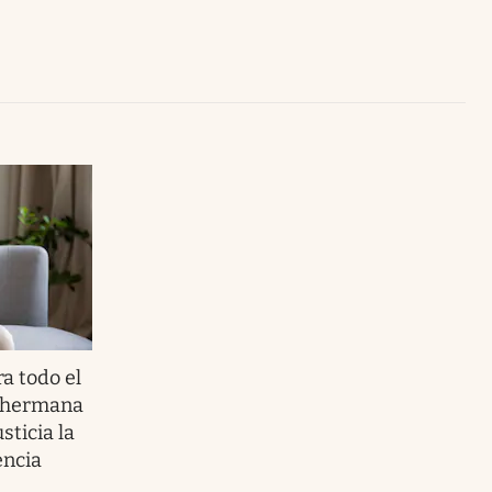
Uruguay
a todo el
u hermana
sticia la
encia