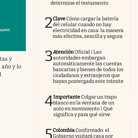
determine el testamento
2
Clave
Cómo cargar la batería
del celular cuando no hay
electricidad en casa: la manera
más efectiva, sencilla y segura
3
Atención
Oficial | Las
autoridades embargan
tas y
automáticamente las cuentas
año y lo
bancarias y bienes de todos los
1
ciudadanos y extranjeros que
hayan postergado este trámite
4
Importante
Colgar un trapo
blanco en la ventana de un
auto en movimiento | Qué
significa y para qué sirve
5
Colombia
Confirmado: el
Gobierno visitará casa por