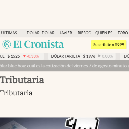
Últimas noticias
ÚLTIMAS
DÓLAR
DÓLAR
JAVIER
RIESGO
QUIÉN ES
FORO
Dólar
NOTICIAS
BLUE
MILEI
PAÍS
QUIÉN
Argentina
Members
Suscribite x $999
España
Economía y Política
-0.33
%
DÓLAR TARJETA
$
1976
0.00
%
DÓLAR MEP
$
México
: cuál es la cotización del viernes 7 de agosto minuto a minuto
Dól
Finanzas y Mercados
USA
tributaria
Mercados Online
Colombia
Uruguay
Negocios
tributaria
Columnistas
Otras secciones
Apertura