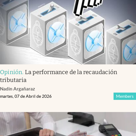
Infotechnology
Clase
Clima
Mundial 2026
Eventos Corporativos
El Cronista Studio
Opinión
.
La performance de la recaudación
Mediakit
tributaria
abre en nueva pestaña
Nadin Argañaraz
Argentina
martes, 07 de Abril de 2026
Members