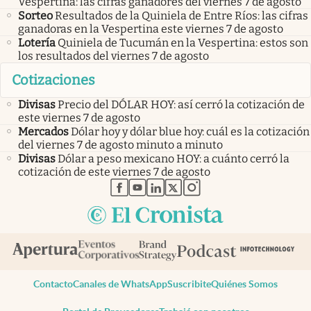
Vespertina: las cifras ganadores del viernes 7 de agosto
Sorteo
Resultados de la Quiniela de Entre Ríos: las cifras
ganadoras en la Vespertina este viernes 7 de agosto
Lotería
Quiniela de Tucumán en la Vespertina: estos son
los resultados del viernes 7 de agosto
Cotizaciones
Divisas
Precio del DÓLAR HOY: así cerró la cotización de
este viernes 7 de agosto
Mercados
Dólar hoy y dólar blue hoy: cuál es la cotización
del viernes 7 de agosto minuto a minuto
Divisas
Dólar a peso mexicano HOY: a cuánto cerró la
cotización de este viernes 7 de agosto
abre en nueva pestaña
abre en nueva pestaña
abre en nueva pestaña
abre en nueva pestaña
abre en nueva pestaña
Contacto
Canales de WhatsApp
Suscribite
Quiénes Somos