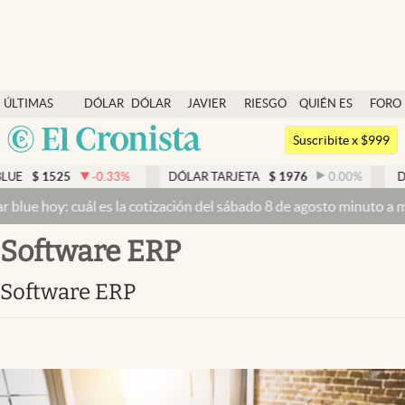
Últimas noticias
ÚLTIMAS
DÓLAR
DÓLAR
JAVIER
RIESGO
QUIÉN ES
FORO
Dólar
NOTICIAS
BLUE
MILEI
PAÍS
QUIÉN
Argentina
Members
Suscribite x $999
España
Economía y Política
$
1525
-0.33
%
DÓLAR TARJETA
$
1976
0.00
%
DÓLA
México
ue hoy: cuál es la cotización del sábado 8 de agosto minuto a minu
Finanzas y Mercados
USA
Software ERP
Mercados Online
Colombia
Uruguay
Negocios
Software ERP
Columnistas
Otras secciones
Apertura