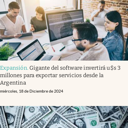
Infotechnology
Clase
Clima
Mundial 2026
Eventos Corporativos
El Cronista Studio
Expansión
.
Gigante del software invertirá u$s 3
Mediakit
millones para exportar servicios desde la
abre en nueva pestaña
Argentina
Argentina
miércoles, 18 de Diciembre de 2024