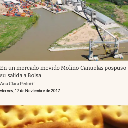
Infotechnology
Clase
Clima
Mundial 2026
Eventos Corporativos
El Cronista Studio
En un mercado movido Molino Cañuelas pospuso
Mediakit
su salida a Bolsa
abre en nueva pestaña
Ana Clara Pedotti
Argentina
viernes, 17 de Noviembre de 2017