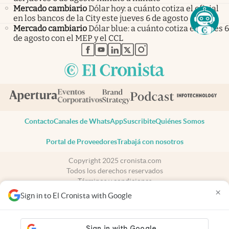
Mercado cambiario
Dólar hoy: a cuánto cotiza el oficial
en los bancos de la City este jueves 6 de agosto
Mercado cambiario
Dólar blue: a cuánto cotiza el jueves 6
de agosto con el MEP y el CCL
abre en nueva pestaña
abre en nueva pestaña
abre en nueva pestaña
abre en nueva pestaña
abre en nueva pestaña
Contacto
Canales de WhatsApp
Suscribite
Quiénes Somos
Portal de Proveedores
Trabajá con nosotros
Copyright 2025 cronista.com
Todos los derechos reservados
Términos y condiciones
×
Privacidad
Sign in to El Cronista with Google
Consentimiento
Tel:
+54 11 7078-3270